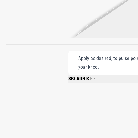
Apply as desired, to pulse poi
your knee.
SKŁADNIKI
ALCOHOL; PARFUM (FRAGRANCE); TRIE
METHOXYDIBENZOYLMETHANE; BHT; BE