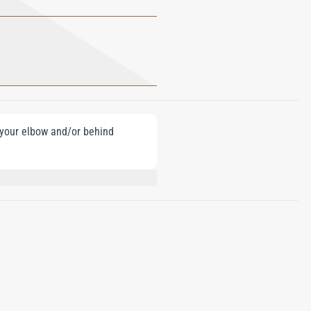
e your elbow and/or behind
 ETHYLHEXYL SALICYLATE; BUTYL