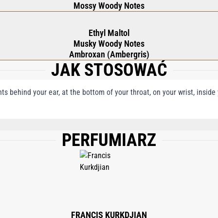
Mossy Woody Notes
Ethyl Maltol
Musky Woody Notes
Ambroxan (Ambergris)
JAK STOSOWAĆ
nts behind your ear, at the bottom of your throat, on your wrist, insid
PERFUMIARZ
THYL CITRATE; AQUA (WATER); ETHYLHEXYL METHOXYCINNAMATE; LIMONENE;
NZYL BENZOATE; LINALOOL; EUGENOL; BENZYL ALCOHOL.
FRANCIS KURKDJIAN