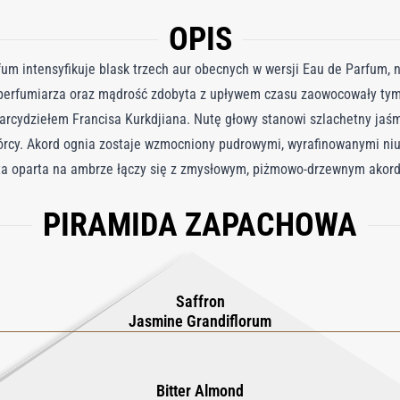
OPIS
um intensyfikuje blask trzech aur obecnych w wersji Eau de Parfum, n
ło perfumiarza oraz mądrość zdobyta z upływem czasu zaowocowały t
rcydziełem Francisa Kurkdjiana. Nutę głowy stanowi szlachetny jaśmi
wórcy. Akord ognia zostaje wzmocniony pudrowymi, wyrafinowanymi ni
ta oparta na ambrze łączy się z zmysłowym, piżmowo-drzewnym akord
rolę w tym spektaklu światła. Jego estetyka przybiera olśniewającą c
PIRAMIDA ZAPACHOWA
. Baccarat Rouge 540 Extrait de Parfum to esencja bogactwa i harmo
nie dzięki sztuce perfumiarza i mądrości płynącej z doświadczenia.
Saffron
Jasmine Grandiflorum
Bitter Almond