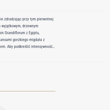
ie zdradzając przy tym pierwotnej
ym wyjątkowym, drzewnym
n Grandiflorum z Egiptu,
uansami gorzkiego migdała z
em. Aby podkreślić intensywność
zerwień, nawiązującą do
nijnego połączenia elementów,