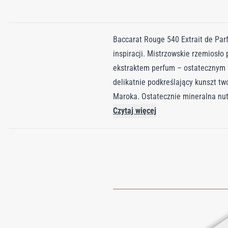
Baccarat Rouge 540 Extrait de Parf
inspiracji. Mistrzowskie rzemios
ekstraktem perfum – ostatecznym a
delikatnie podkreślający kunszt t
Maroka. Ostatecznie mineralna nu
ekstraktu, również flakon odgrywa 
Czytaj więcej
charakterystycznej barwy Baccarat
które mogą zostać ujarzmione jedy