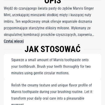
OPIS
Wejdź do czarującego świata pasty do zębów Marvis Ginger
Mint, urzekającej mieszanki słodkiej mięty i kuszącej nuty
imbiru. Ten współczesny smak oferuje wspaniałe doznania
przypominające starożytne eliksiry miłosne. Wykonany ze
skrupulatnej kombinacji proszków czyszczących, zapewnia
dokładne oczyszczenie bez narażania szkliwa i zębiny.
Czytaj więcej
JAK STOSOWAĆ
Wzbogacony fluorem i ksylitolem, stanowi barierę ochronną
przed próchnicą. Ta bogata, skoncentrowana i wolna od
Squeeze a small amount of Marvis toothpaste onto
konserwantów formuła nie zawiera składników pochodzenia
your toothbrush. Brush your teeth thoroughly for two
zwierzęcego, zapewniając luksusowe doznania w jamie ustnej.
minutes using gentle circular motions.
Zanurz się w tętniącym życiem tańcu imbiru i mięty, gdzie ciepło
imbiru harmonizuje z chłodną miętą, pozostawiając trwały smak
Relish the creamy texture and unique flavor profile of
i orzeźwiającą symfonię przez cały dzień. Unikalna mieszanka
Marvis toothpaste during your brushing routine. Let it
słodkiej mięty i pikantnego imbiru Dokładnie czyści,
transform your daily oral care into a pleasurable
jednocześnie chroniąc szkliwo i zębinę Nie zawiera środków
moment.