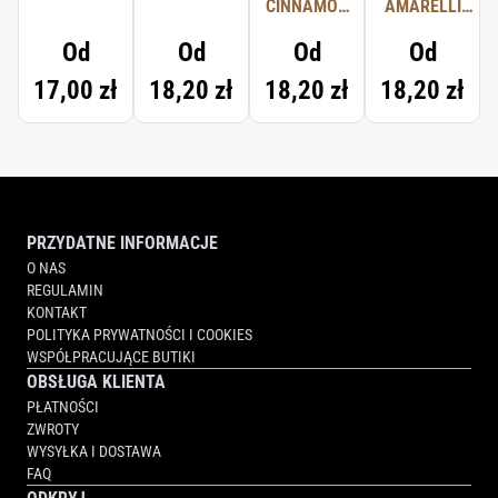
MINT
TOOTHPASTE
CINNAMON
AMARELLI
TOOTHPASTE
MINT
LICORICE
Od
Od
Od
Od
TOOTHPASTE
TOOTHPASTE
17,00 zł
18,20 zł
18,20 zł
18,20 zł
PRZYDATNE INFORMACJE
O NAS
REGULAMIN
KONTAKT
POLITYKA PRYWATNOŚCI I COOKIES
WSPÓŁPRACUJĄCE BUTIKI
OBSŁUGA KLIENTA
PŁATNOŚCI
ZWROTY
WYSYŁKA I DOSTAWA
FAQ