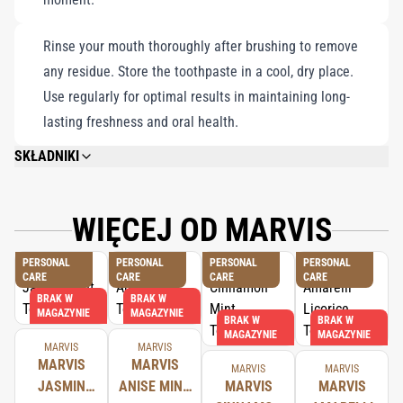
konserwujących ani składników pochodzenia zwierzęcego
Rinse your mouth thoroughly after brushing to remove
any residue. Store the toothpaste in a cool, dry place.
Use regularly for optimal results in maintaining long-
lasting freshness and oral health.
SKŁADNIKI
CALCIUM CARBONATE, GLYCERIN, AQUA (WATER/EAU), HYDRATED SILICA,
AROMA (FLAVOR), XYLITOL, CELLULOSE GUM, SODIUM LAURYL SULFATE,
TITANIUM DIOXIDE, SODIUM SACCHARIN, SODIUM FLUORIDE, CITRIC
WIĘCEJ OD MARVIS
ACID, SODIUM CITRATE, LIMONENE.
PERSONAL
PERSONAL
PERSONAL
PERSONAL
CARE
CARE
CARE
CARE
BRAK W
BRAK W
MAGAZYNIE
MAGAZYNIE
BRAK W
BRAK W
MAGAZYNIE
MAGAZYNIE
MARVIS
MARVIS
MARVIS
MARVIS
MARVIS
MARVIS
JASMIN
ANISE MINT
MARVIS
MARVIS