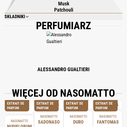
Musk
Patchouli
SKŁADNIKI
PERFUMIARZ
ALCOHOL DENAT., AQUA (WATER), PARFUM (FRAGRANCE), ANISE
ALCOHOL, BENZYL BENZOATE, CITRAL, EUGENOL, GERANIOL,
ISOEUGENOL, LIMONENE, LINALOOL, BHT, BENZOPHENONE. 80% VOL.
ALCOHOL.
ALESSANDRO GUALTIERI
WIĘCEJ OD NASOMATTO
EXTRAIT DE
EXTRAIT DE
EXTRAIT DE
EXTRAIT DE
PARFUM
PARFUM
PARFUM
PARFUM
NASOMATTO
NASOMATTO
NASOMATTO
NASOMATTO
SADONASO
DURO
FANTOMAS
NUDIFLORUM