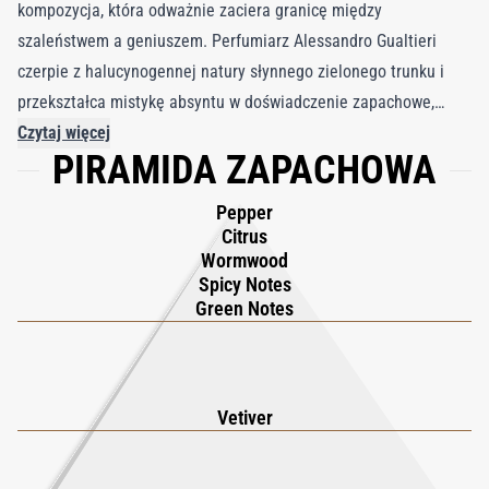
kompozycja, która odważnie zaciera granicę między
szaleństwem a geniuszem. Perfumiarz Alessandro Gualtieri
czerpie z halucynogennej natury słynnego zielonego trunku i
przekształca mistykę absyntu w doświadczenie zapachowe,
które prowokuje zmysły i wymyka się konwenansom. Zapach
Czytaj więcej
PIRAMIDA ZAPACHOWA
otwiera się intensywną falą zielonej goryczy i ziołowej
wyrazistości, przygotowując grunt pod podróż, która wydaje się
Pepper
jednocześnie zakazana i hipnotyczna. W miarę rozwoju
Citrus
pojawiają się ciepłe nuty drzewne i korzenne niuanse,
Wormwood
Spicy Notes
przywołujące obraz nocnego lasu pełnego tajemnicy i pokusy.
Green Notes
Złożona struktura Absinthu równoważy zmysłowość i
świetlistość, ukazując charakterystyczną zdolność Gualtieriego
do przemieniania chaosu w sztukę. Ten extrait de parfum nie
jest po prostu noszony, on pochłania, uwalnia od
Vetiver
powściągliwości i zaprasza do poddania się jego odurzającemu
czarowi.