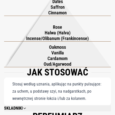
Dates
Saffron
Cinnamon
Rose
Halwa (Halva)
Incense/Olibanum (Frankincense)
Oakmoss
Vanilla
Cardamom
Oud/Agarwood
JAK STOSOWAĆ
Stosuj według uznania, aplikując na punkty pulsujące:
za uchem, u podstawy szyi, na nadgarstkach, po
wewnętrznej stronie łokcia i/lub za kolanem.
SKŁADNIKI
ALCOHOL DENAT, PARFUM, EUGENOL, LINALOOL, LIMONENE, CINNAMAL,