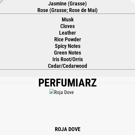
Jasmine (Grasse)
Rose (Grasse; Rose de Mai)
Musk
Cloves
Leather
Rice Powder
Spicy Notes
Green Notes
Iris Root/Orris
Cedar/Cedarwood
PERFUMIARZ
, GERANIOL, BENZYL SALICYLATE, LINALOOL, ALPHA-ISOMETHYL IONONE, CI
, CINNAMYL ALCOHOL, ISOEUGENOL, ANISE ALCOHOL, BENZYL ALCOHOL, CINN
ROJA DOVE