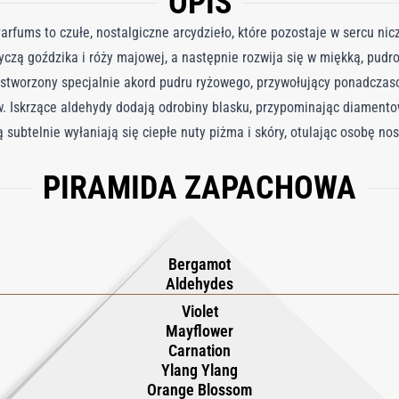
OPIS
arfums to czułe, nostalgiczne arcydzieło, które pozostaje w sercu 
dyczą goździka i róży majowej, a następnie rozwija się w miękką, pudr
ę stworzony specjalnie akord pudru ryżowego, przywołujący ponadcza
. Iskrzące aldehydy dodają odrobiny blasku, przypominając diament
ą subtelnie wyłaniają się ciepłe nuty piżma i skóry, otulając osobę no
Dove z dzieciństwa o czułym pocałunku na dobranoc od matki, ubrane
PIRAMIDA ZAPACHOWA
ci i nostalgii. A Goodnight Kiss Parfum to promienna oda do cennych 
haną i naturalnej elegancji.
Bergamot
Aldehydes
Violet
Mayflower
Carnation
Ylang Ylang
Orange Blossom