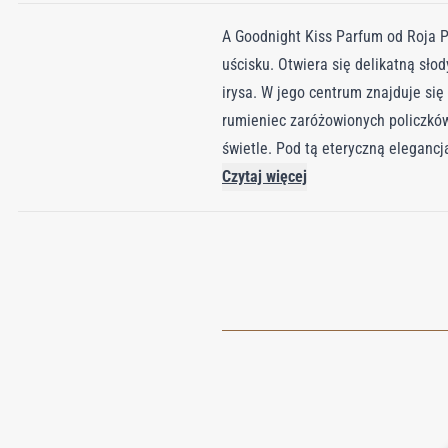
A Goodnight Kiss Parfum od Roja P
uścisku. Otwiera się delikatną sło
irysa. W jego centrum znajduje si
rumieniec zaróżowionych policzków
świetle. Pod tą eteryczną elegancj
Zainspirowany wspomnieniem Roja 
Czytaj więcej
parfum oddaje magię czystej miłoś
poczucie bezpieczeństwa, bycia koc