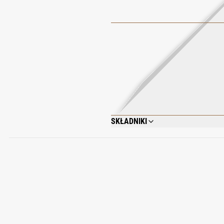
SKŁADNIKI
ALCOHOL DENAT, PARFUM (FRAGRANCE)
BENZYL BENZOATE, CITRAL, FARNESOL