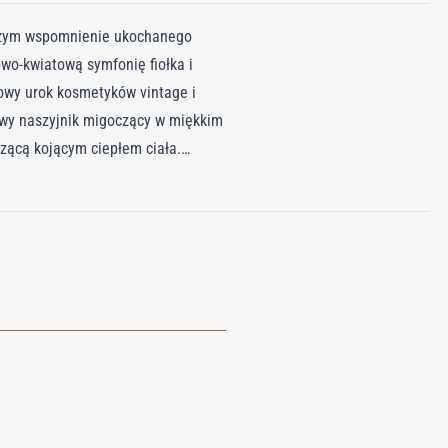
niczym wspomnienie ukochanego
owo-kwiatową symfonię fiołka i
sowy urok kosmetyków vintage i
owy naszyjnik migoczący w miękkim
szącą kojącym ciepłem ciała.
j w promienne złote lamé, ten
chwil, stworzona, by dawać