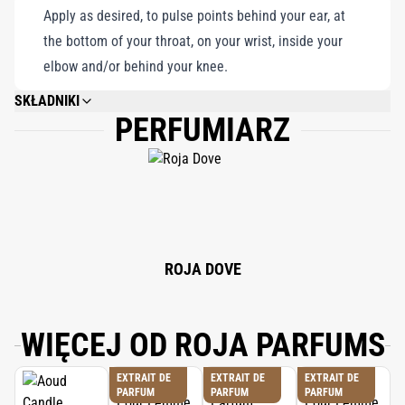
Apply as desired, to pulse points behind your ear, at
the bottom of your throat, on your wrist, inside your
elbow and/or behind your knee.
SKŁADNIKI
PERFUMIARZ
ALCOHOL DENAT, PARFUM (FRAGRANCE), BENZYL SALICYLATE,
LIMONENE,LINALOOL, FARNESOL, CITRONELLOL, GERANIOL, BENZYL
BENZOATE, CITRAL, CINNAMAL, ALPHA-ISOMETHYL IONONE, BENZYL
ALCOHOL, EUGENOL, ISOEUGENOL, CINNAMYL ALCOHOL, ANISE
ALCOHOL, BENZYL CINNAMATE, COUMARIN.
ROJA DOVE
WIĘCEJ OD ROJA PARFUMS
EXTRAIT DE
EXTRAIT DE
EXTRAIT DE
PARFUM
PARFUM
PARFUM