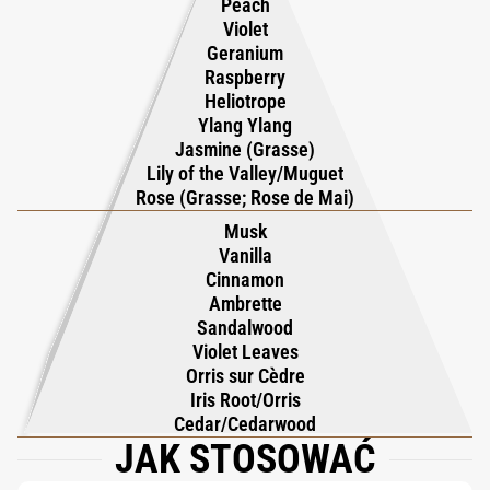
Peach
Violet
ambrette and musk. Violet leaves, cinnamon, and casmir wood
Geranium
add depth and complexity, creating an irresistible trail of
Raspberry
enchantment. Elixir Pour Femme Parfum radiates an aura of
Heliotrope
magnetic allure, empowering its wearer to command attention,
Ylang Ylang
Jasmine (Grasse)
captivate hearts, and embrace their most profound desires. This
Lily of the Valley/Muguet
extraordinary scent lingers on the skin like a magical spell,
Rose (Grasse; Rose de Mai)
balancing lightness with depth, and leaving an unforgettable
Musk
impression. Perfectly embodying the essence of seduction and
Vanilla
strength, Elixir is a testament to Roja Parfums’ mastery of
Cinnamon
Ambrette
perfumery artistry.
Sandalwood
Violet Leaves
Orris sur Cèdre
Iris Root/Orris
Cedar/Cedarwood
JAK STOSOWAĆ