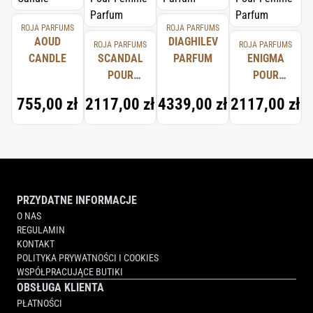
ROJA PARFUMS
ROJA PARFUMS
AOUD
DIAGHILEV
ROJA PARFUMS
ROJA PARFUMS
CANDLE
SCANDAL
PARFUM
ENIGMA
POUR
POUR
FEMME
FEMME
755,00 zł
2117,00 zł
4339,00 zł
2117,00 zł
PARFUM
PARFUM
PRZYDATNE INFORMACJE
O NAS
REGULAMIN
KONTAKT
POLITYKA PRYWATNOŚCI I COOKIES
WSPÓŁPRACUJĄCE BUTIKI
OBSŁUGA KLIENTA
PŁATNOŚCI