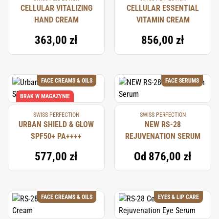
skóry.
CELLULAR VITALIZING
CELLULAR ESSENTIAL
HAND CREAM
VITAMIN CREAM
363,00 zł
856,00 zł
FACE CREAMS & OILS
FACE SERUMS
BRAK W MAGAZYNIE
SWISS PERFECTION
SWISS PERFECTION
URBAN SHIELD & GLOW
NEW RS-28
SPF50+ PA++++
REJUVENATION SERUM
577,00 zł
Od
876,00 zł
FACE CREAMS & OILS
EYES & LIP CARE