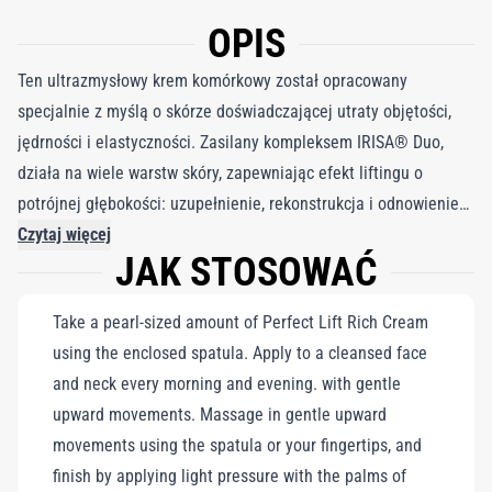
OPIS
Ten ultrazmysłowy krem ​​komórkowy został opracowany
specjalnie z myślą o skórze doświadczającej utraty objętości,
jędrności i elastyczności. Zasilany kompleksem IRISA® Duo,
działa na wiele warstw skóry, zapewniając efekt liftingu o
potrójnej głębokości: uzupełnienie, rekonstrukcja i odnowienie
powierzchni, działając na trzy filary młodzieńczej skóry. Jego
Czytaj więcej
JAK STOSOWAĆ
wysokowydajna formuła wzmacnia barierę ochronną skóry,
stymuluje produkcję kolagenu i elastyny ​​oraz na nowo definiuje
Take a pearl-sized amount of Perfect Lift Rich Cream
kontur twarzy, zapewniając wyraźnie uniesiony, wyrzeźbiony
using the enclosed spatula. Apply to a cleansed face
wygląd. Wzbogacony retinoidem nowej generacji i
and neck every morning and evening. with gentle
zaawansowanym kompleksem antygrawitacyjnym, wygładza
upward movements. Massage in gentle upward
zmarszczki, poprawia strukturę skóry i przywraca blask – bez
movements using the spatula or your fingertips, and
podrażnień. Ten kompleksowy zabieg w widoczny sposób
finish by applying light pressure with the palms of
odwraca oznaki starzenia, nadając skórze nowy kształt,