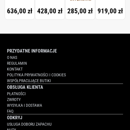
LINALOOL, LINALYL ACETATE, TOCOPHEROL.
TREATMENT
636,00 zł
428,00 zł
285,00 zł
919,00 zł
-
DISCOVERY
SET
PRZYDATNE INFORMACJE
O NAS
REGULAMIN
KONTAKT
POLITYKA PRYWATNOŚCI I COOKIES
WSPÓŁPRACUJĄCE BUTIKI
OBSŁUGA KLIENTA
PŁATNOŚCI
ZWROTY
WYSYŁKA I DOSTAWA
FAQ
ODKRYJ
USŁUGA DOBORU ZAPACHU