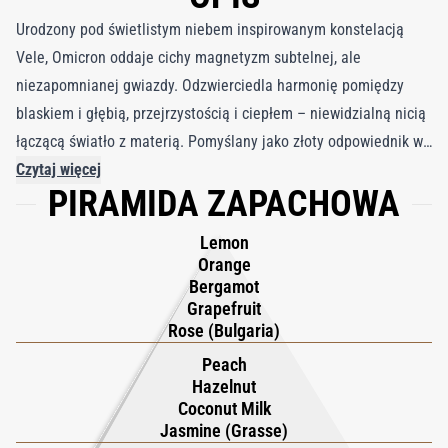
Urodzony pod świetlistym niebem inspirowanym konstelacją
Vele, Omicron oddaje cichy magnetyzm subtelnej, ale
niezapomnianej gwiazdy. Odzwierciedla harmonię pomiędzy
blaskiem i głębią, przejrzystością i ciepłem – niewidzialną nicią
łączącą światło z materią. Pomyślany jako złoty odpowiednik w
swoim astralnym wszechświecie, Omicron gromadzi najbardziej
Czytaj więcej
PIRAMIDA ZAPACHOWA
otaczające niuanse konstelacji i udoskonala je w zmysłową,
promienną kompozycję. To jak zmierzch zawieszony w czasie:
Lemon
spokojny, promienny i cicho potężny. Zapach otwiera się w
Orange
wybuchu śródziemnomorskiego światła, gdzie sycylijski
Bergamot
Grapefruit
grejpfrut, bergamotka z Reggio Calabria, sycylijska pomarańcza
Rose (Bulgaria)
i cytryna Amalfi mienią się obok aksamitnej elegancji absolutu
Peach
bułgarskiej róży. W sercu soczysta brzoskwinia Romagna łączy
Hazelnut
się ze świetlistym jaśminem z Grasse, wzbogaconym kremowym
Coconut Milk
orzechem laskowym z Piemontu i gładką królewską wodą
Jasmine (Grasse)