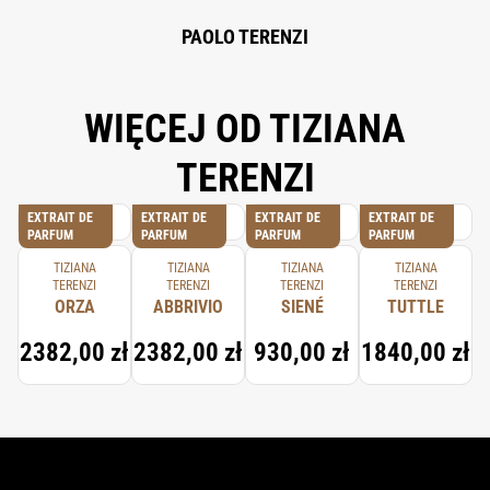
ALCOHOL, TERPINEOL, CITRONELLOL, GERANYL ACETATE, BETA-
CARYOPHYLLENE, JASMINUM OFFICINALE (JASMINE) OIL/EXTRACT,
PAOLO TERENZI
CITRUS AURANTIUM FLOWER OIL, TERPINOLENE, ALPHA-TERPINENE,
CARVONE.
WIĘCEJ OD TIZIANA
TERENZI
EXTRAIT DE
EXTRAIT DE
EXTRAIT DE
EXTRAIT DE
PARFUM
PARFUM
PARFUM
PARFUM
TIZIANA
TIZIANA
TIZIANA
TIZIANA
TERENZI
TERENZI
TERENZI
TERENZI
ORZA
ABBRIVIO
SIENÉ
TUTTLE
2382,00 zł
2382,00 zł
930,00 zł
1840,00 zł