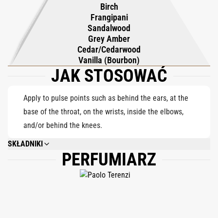
kokosową ze Sri Lanki. Baza pogłębia się w kubańskie drzewo
Birch
cedrowe i australijskie drzewo sandałowe, ocieplone jamajską
Frangipani
Sandalwood
frangipani i brzozą Romagna. Szara ambra i madagaskarska
Grey Amber
wanilia bourbon uzupełniają kompozycję, pozostawiając
Cedar/Cedarwood
delikatny, złoty ślad, który utrzymuje się niczym ostatni blask
Vanilla (Bourbon)
zachodu słońca.
JAK STOSOWAĆ
Apply to pulse points such as behind the ears, at the
base of the throat, on the wrists, inside the elbows,
and/or behind the knees.
SKŁADNIKI
PERFUMIARZ
ALCOHOL DENAT., PARFUM (FRAGRANCE), HEXAMETHYLINDANOPYRAN,
TETRAMETHYL ACETYLOCTAHYDRONAPHTHALENES, VANILLIN,
LIMONENE, CITRUS AURANTIUM PEEL OIL, CITRUS AURANTIUM
BERGAMIA (BERGAMOT) PEEL OIL, COUMARIN, GERANIOL, LINALYL
ACETATE, CITRUS LIMON (LEMON) PEEL OIL, PINENE, LINALOOL,
HYDROXYCITRONELLAL, FARNESOL, TRIMETHYLCYCLOPENTENYL
METHYLISOPENTENOL, CITRAL, ROSE KETONES, SANTALOL, BENZYL