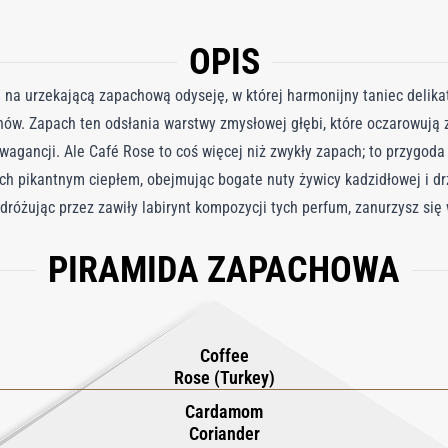
OPIS
na urzekającą zapachową odyseję, w której harmonijny taniec delika
ów. Zapach ten odsłania warstwy zmysłowej głębi, które oczarowują z
wagancji. Ale Café Rose to coś więcej niż zwykły zapach; to przygoda
ch pikantnym ciepłem, obejmując bogate nuty żywicy kadzidłowej i 
óżując przez zawiły labirynt kompozycji tych perfum, zanurzysz się 
garskiej i esencja kawy schodzą do ukrytych krain mroczniejszych prz
PIRAMIDA ZAPACHOWA
naczyniu zwieńczonym fioletową nasadką i plakietką w kolorze fiole
e w sobie. Ten zapach jest świadectwem mistrzostwa Toma Forda w perf
omniane wrażenia zmysłowe. Przyciąga nieodpartym urokiem i zabier
 Cię misterną mieszanką zapachów i elegancją prezentacji. Woda pe
Coffee
 perfumeryjną w najlepszym wydaniu.
Rose (Turkey)
Cardamom
Coriander