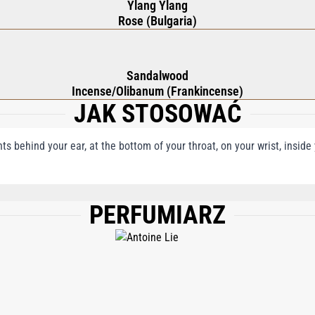
Ylang Ylang
Rose (Bulgaria)
Sandalwood
Incense/Olibanum (Frankincense)
JAK STOSOWAĆ
nts behind your ear, at the bottom of your throat, on your wrist, insid
PERFUMIARZ
), WATER\AQUA\EAU, ALPHA-ISOMETHYL IONONE, CITRONELLOL, LINALOOL, L
STRI (OAKMOSS) EXTRACT, CINNAMYL ALCOHOL, CITRAL, BENZYL BENZOATE, 