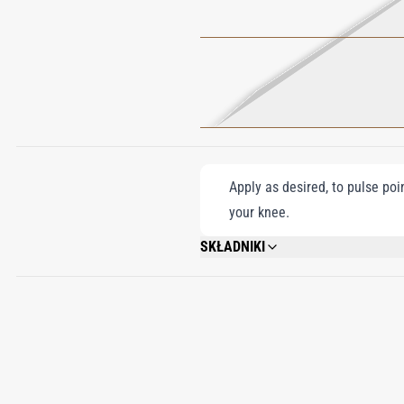
Apply as desired, to pulse poi
your knee.
SKŁADNIKI
ALCOHOL DENAT., FRAGRANCE (PARFUM
HYDROXYCITRONELLAL, EVERNIA PRUNA
BENZYL ALCOHOL, COUMARIN.