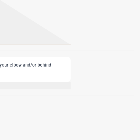
e your elbow and/or behind
IMONENE, GERANIOL, EUGENOL,
BENZYL SALICYLATE, FARNESOL,