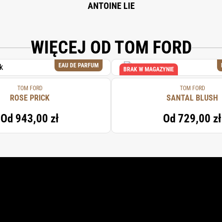
ANTOINE LIE
WIĘCEJ OD TOM FORD
EAU DE PARFUM
BRAK W MAGAZYNIE
TOM FORD
TOM FORD
ROSE PRICK
SANTAL BLUSH
Od
943,00 zł
Od
729,00 zł