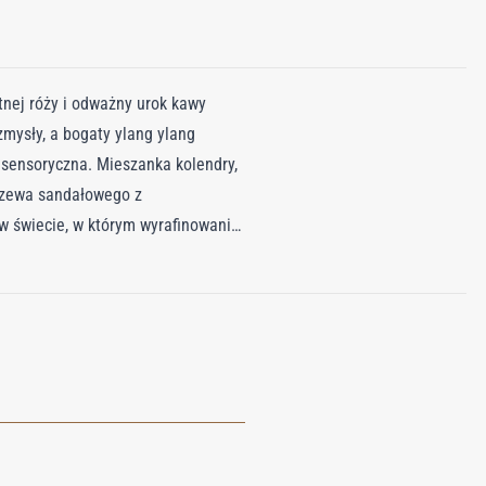
tnej róży i odważny urok kawy
mysły, a bogaty ylang ylang
 sensoryczna. Mieszanka kolendry,
drzewa sandałowego z
w świecie, w którym wyrafinowanie
yjemności. Zamknięta w
tu, butelka Café Rose
umerii, w której królestwo róż i
a Cię w węchową podróż, która
rfumowana Café Rose to symfonia