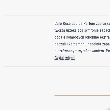
Café Rose Eau de Parfum zaprasza 
tworzą urzekającą symfonię zapach
dodaje kompozycji odrobinę ekstra
paczuli i kardamonu napełnia zapa
niezrównanym wyrafinowaniem. Podr
róży tureckiej, elegancja róży buł
Czytaj więcej
półprzezroczystym różowo-różowym 
odzwierciedla bogactwo, jakie kryj
kawy zbiegają się, tworząc niezap
urzeka Twoje zmysły, oczarowując
zapachów, która ucieleśnia sztukę