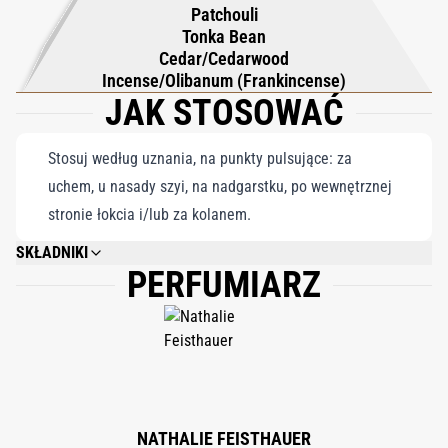
Patchouli
Tonka Bean
Cedar/Cedarwood
Incense/Olibanum (Frankincense)
JAK STOSOWAĆ
Stosuj według uznania, na punkty pulsujące: za
uchem, u nasady szyi, na nadgarstku, po wewnętrznej
stronie łokcia i/lub za kolanem.
SKŁADNIKI
PERFUMIARZ
ALCOHOL DENAT, PARFUM, AQUA, LIMONENE, BENZYL SALICYLATE,
BENZYL BENZOATE, COUMARIN, LINALOOL, CITRONELLOL, GERANIOL,
CITRAL, BENZYL ALCOHOL, EUGENOL, ISOEUGENOL.
NATHALIE FEISTHAUER