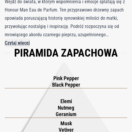
Wejdź do świata, w którym wspomnienia i emocje splatają się z
Honour Man Eau de Parfum. Ten przyprawowo drzewny zapach
opowiada poruszającą historię synowskiej miłości do matki,
przywołując nostalgię i inspirację. Podróż rozpoczyna się od
mrowiącego akordu czarnego pieprzu, uzupełnionego
elektryzującą świeżością różowego pieprzu, który przygotowuje
Czytaj więcej
PIRAMIDA ZAPACHOWA
scenę dla wciągającego doświadczenia zapachowego. Gdy
opowieść się rozwija, pojawia się delikatna nuta geranium
różanego, łącząca się z suchą, mineralną gałką muszkatołową i
tworząca symfonię tańczącą pod cytrusową jasnością elemi z
Pink Pepper
Madagaskaru. Serce kompozycji odsłania intrygujące napięcie
Black Pepper
cedru, paczuli i wetiweru, budując kojący, drzewny akord. Na
końcu rozbrzmiewają ciepłe nuty rezinoidu kadzidła i absolutu z
Elemi
Nutmeg
tonki, przywołując radosne spotkanie po latach rozłąki.
Geranium
Musk
Vetiver