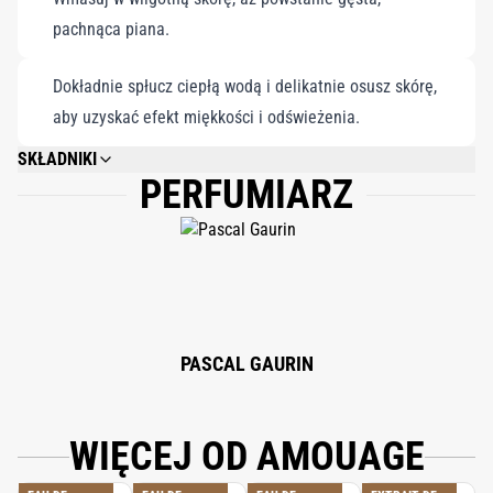
pachnąca piana.
Dokładnie spłucz ciepłą wodą i delikatnie osusz skórę,
aby uzyskać efekt miękkości i odświeżenia.
SKŁADNIKI
PERFUMIARZ
AQUA, AMMONIUM LAURYL SULFATE, COCO-GLUCOSIDE,
CAPRYLYL/CAPRYL GLUCOSIDE, PARFUM, COCAMIDOPROPYL BETAINE,
SODIUM COCOYL GLUTAMATE, CITRIC ACID, SODIUM BENZOATE,
POLYGLYCERYL-6 OLEATE, POTASSIUM SORBATE, GLYCERYL OLEATE,
BENZOIC ACID, GLYCERYL CAPRYLATE, BOSWELLIA CARTERII OIL, SODIUM
SURFACTIN, TOCOPHEROL, POTASSIUM HYDROXIDE, HYDROGENATED
PALM GLYCERIDES CITRATE, TETRAMETHYL
ACETYLOCTAHYDRONAPHTHALENES, HEXAMETHYLINDANOPYRAN,
LINALOOL, PINENE, LIMONENE, GERANIOL, LINALYL ACETATE.
PASCAL GAURIN
WIĘCEJ OD AMOUAGE