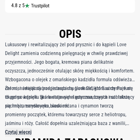
4.8 z 5
OPIS
Luksusowy i rewitalizujący żel pod prysznic i do kąpieli Love
Delight zamienia codzienną pielęgnację w chwilę prawdziwej
przyjemności. Jego bogata, kremowa piana delikatnie
oczyszcza, jednocześnie otulając skórę miękkością i komfortem.
Wzbogacona o olejek z omańskiego kadzidła formuła odświeża i
chroni, nadając skórze jedwabistą gładkość, która utrzymuje się
Żel nosi świetlisty podpis zapachu Love Delight Eau de Parfum
długo po kąpieli. Skóra staje się elastyczna, czysta i subtelnie
to pełna wdzięku gra kwiatowych i gourmandowych nut. Iskrzący
pachnąca zmysłowym blaskiem.
się imbir, mandarynka, woda różana i cynamon tworzą
promienny początek, któremu towarzyszy serce z heliotropu,
jaśminu i róży. Całość dopełnia uzależniająca baza z wanilii,
kakao, absolutu rumowego i cypriolu, pozostawiając trwały,
Czytaj więcej