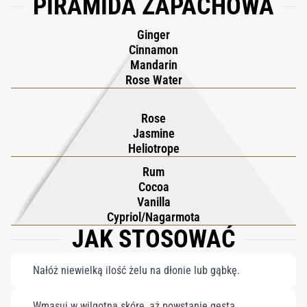
PIRAMIDA ZAPACHOWA
uwodzicielski ślad. Zwykłe oczyszczanie staje się tu luksusowym
rytuałem pełnym blasku i przyjemności.
Ginger
Cinnamon
Mandarin
Rose Water
Rose
Jasmine
Heliotrope
Rum
Cocoa
Vanilla
Cypriol/Nagarmota
JAK STOSOWAĆ
Nałóż niewielką ilość żelu na dłonie lub gąbkę.
Wmasuj w wilgotną skórę, aż powstanie gęsta,