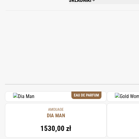
SKŁADNIKI
AQUA, OCTYLDODECANOL, GLYCERIN, GL
CETEARYL ALCOHOL, PHENOXYETHANOL
POTASSIUM HYDROXIDE, TETRAMETHYL
ACETATE, COUMARIN, PINENE, CINNAM
EAU DE PARFUM
AMOUAGE
DIA MAN
1530,00 zł