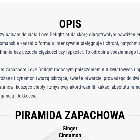
OPIS
y balsam do ciała Love Delight otula skórę długotrwałym nawilżeniem
mańskie kadzidło formuła intensywnie pielęgnuje i chroni, natychmi
łania bez uczucia ciężkości czy lepkości. To odrobina codziennego lu
ym zapachem Love Delight radosnym połączeniem nut kwiatowych i 
óżana i cynamon tworzą iskrzące, świeże otwarcie, prowadząc do świe
tanowi kusząco ciepły i zmysłowy akord wanilii, kakao, absolutu rumo
gancją i lekkością.
PIRAMIDA ZAPACHOWA
Ginger
Cinnamon