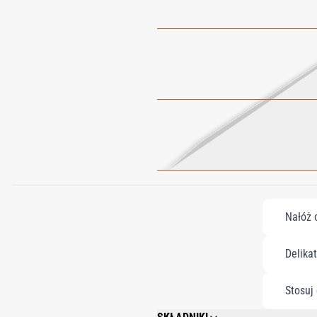
Nałóż o
Delika
Stosuj