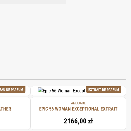
ETHYLHEXYL STEARATE, PARFUM,
L, XANTHAN GUM, CARBOMER,
LIMONENE, GERANIOL, LINALYL
ONES, ROSE FLOWER OIL/EXTRACT.
EAU DE PARFUM
EXTRAIT DE PARFUM
AMOUAGE
ATHER
EPIC 56 WOMAN EXCEPTIONAL EXTRAIT
2166,00 zł