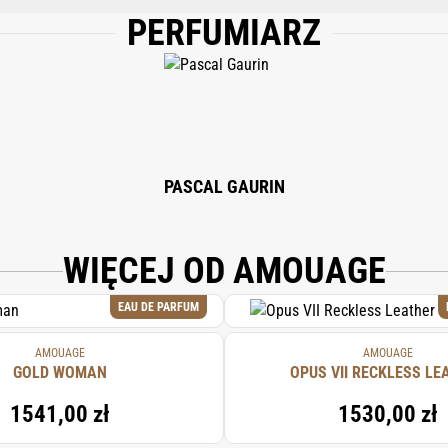
PERFUMIARZ
YCERYL STEARATE, ISOPROPYL PALMITATE, CAPRYLIC/CAPRIC TRIGLYCERIDE, 
, SODIUM STEAROYL GLUTAMATE, BENZYL ALCOHOL, BOSWELLIA CARTERII OI
 ACETYLOCTAHYDRONAPHTHALENES, HEXAMETHYLINDANOPYRAN, LINALOOL, 
OMUM ZEYLANICUM BARK OIL, CINNAMAL, BENZALDEHYDE, CITRAL, ROSE KET
PASCAL GAURIN
WIĘCEJ OD AMOUAGE
EAU DE PARFUM
AMOUAGE
AMOUAGE
GOLD WOMAN
OPUS VII RECKLESS LE
1541,00 zł
1530,00 zł