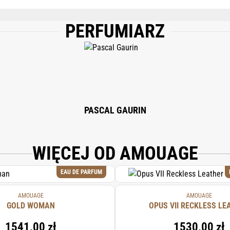
PERFUMIARZ
OPYLENE GLYCOL, PEG-40 HYDROGENATED CASTOR OIL, PANTHENOL, TETRAME
RYLOYL/CAPROYL METHYL GLUCAMIDE, SUCROSE PALMITATE, HEXAMETHYLI
E, GERANIOL, HYALURONIC ACID, BOSWELLIA CARTERII GUM OIL, LINALYL ACET
MARIN, PHENOXYETHANOL, SODIUM HYALURONATE, LACTIC ACID, BHT, PIN
PHEROL, CITRAL, ROSE KETONES, ROSE FLOWER OIL/EXTRACT, TRIMETHYLCY
PASCAL GAURIN
WIĘCEJ OD AMOUAGE
EAU DE PARFUM
AMOUAGE
AMOUAGE
GOLD WOMAN
OPUS VII RECKLESS LE
1541,00 zł
1530,00 zł