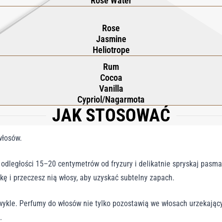
Rose Water
Rose
Jasmine
Heliotrope
Rum
Cocoa
Vanilla
Cypriol/Nagarmota
JAK STOSOWAĆ
włosów.
dległości 15–20 centymetrów od fryzury i delikatnie spryskaj pasma,
tkę i przeczesz nią włosy, aby uzyskać subtelny zapach.
 zwykle. Perfumy do włosów nie tylko pozostawią we włosach urzekając
.