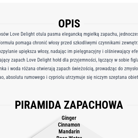
OPIS
osów Love Delight otula pasma elegancką mgiełką zapachu, jednocześn
ormuła pomaga chronić włosy przed szkodliwymi czynnikami zewnętrz
ozpylanie upiększa włosy, nadając im pielęgnacyjny i olśniewający efe
ający zapach Love Delight hołd dla przyjemności, łączący w sobie fig
nka i woda różana otwierają zapach świeżością, prowadząc do zmysłow
kao, absolutu rumowego i cypriolu utrzymuje się niczym szeptana obiet
PIRAMIDA ZAPACHOWA
Ginger
Cinnamon
Mandarin