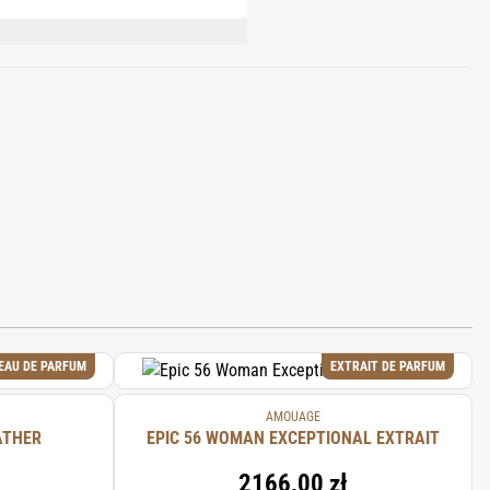
THYL
NDANOPYRAN, LINALOOL, GLYCERIN,
ATE, PENTAERYTHRITYL TETRA-DI-T-
ENE, CINNAMOMUM ZEYLANICUM BARK
CLOPENTENYL METHYLISOPENTENOL,
EAU DE PARFUM
EXTRAIT DE PARFUM
AMOUAGE
ATHER
EPIC 56 WOMAN EXCEPTIONAL EXTRAIT
2166,00 zł