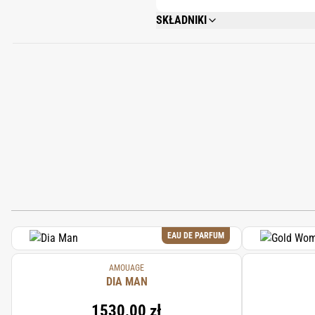
SKŁADNIKI
ALCOHOL DENAT, AQUA, PARFUM, DIPR
ACETYLOCTAHYDRONAPHTHALENES, CAP
CAPRYLYL/CAPRYL GLUCOSIDE, LIMONEN
BUTYL HYDROXYHYDROCINNAMATE, COU
OIL, CINNAMAL, BENZALDEHYDE, TOCO
BENZYL ALCOHOL.
EAU DE PARFUM
AMOUAGE
DIA MAN
1530,00 zł