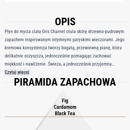
OPIS
Płyn do mycia ciała Gris Charnel otula skórę drzewno-pudrowym
zapachem inspirowanym intymnymi paryskimi wieczorami. Jego
kremowa konsystencja tworzy bogatą, przewiewną pianę, która
delikatnie oczyszcza, jednocześnie pomagając zachować
miękkość i nawilżenie. Świeża, a jednocześnie przyjemna
formuła pozostawia delikatny welon zapachu, który pięknie
Czytaj więcej
PIRAMIDA ZAPACHOWA
utrzymuje się na skórze. Zaprojektowany, aby przekształcić
codzienny prysznic w wyrafinowany rytuał zmysłów, budzi zmysły
gładkim drzewem sandałowym, ciepłą czarną herbatą i
Fig
aksamitnymi akordami fig, zapewniając chwilę dyskretnego
Cardamom
luksusu i czystego dobrego samopoczucia. Zainspirowany
Black Tea
tajemniczym pięknem Paryża, Gris Charnel oddaje cichą
elegancję ukrytą w nieskończonych odcieniach szarości miasta.