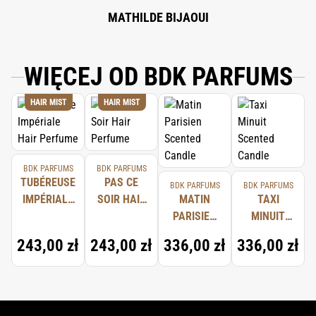
MATHILDE BIJAOUI
WIĘCEJ OD BDK PARFUMS
HAIR MIST
HAIR MIST
BDK PARFUMS
BDK PARFUMS
TUBÉREUSE
PAS CE
BDK PARFUMS
BDK PARFUMS
IMPÉRIALE
SOIR HAIR
MATIN
TAXI
HAIR
PERFUME
PARISIEN
MINUIT
PERFUME
SCENTED
SCENTED
243,00 zł
243,00 zł
336,00 zł
336,00 zł
CANDLE
CANDLE