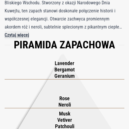
Bliskiego Wschodu. Stworzony z okazji Narodowego Dnia
Kuwejtu, ten zapach stanowi doskonałe połączenie historii i
współczesnej elegancji. Otwarcie zachwyca promiennym
akordem róż i neroli, subtelnie splecionym z pikantnym ciepłem
szafranu oraz bergamotki. W sercu kompozycji ujawnia się
Czytaj więcej
PIRAMIDA ZAPACHOWA
intensywna, luksusowa głębia, wzbogacona kambodżańskim
oudem, piżmem, wetywerią i paczulą. Dasman jest hołdem dla
suwerenności i wyrafinowania, przywołując zarówno
Lavender
pionierskiego ducha królowej Boudiki, jak i luksusową esencję
Bergamot
tradycyjnego arabskiego perfumiarstwa. Zamknięty w
Geranium
kunsztownie wykonanym flakonie, Dasman oferuje wyjątkowe
doznania zapachowe dla osób poszukujących kompozycji
Rose
łączącej ponadczasową klasę z nowoczesną energią.
Neroli
Musk
Vetiver
Patchouli