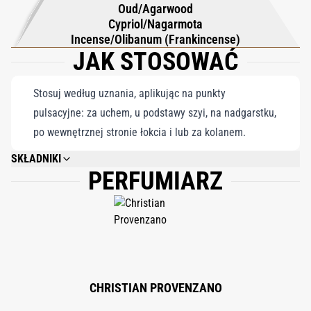
Oud/Agarwood
Cypriol/Nagarmota
Incense/Olibanum (Frankincense)
JAK STOSOWAĆ
Stosuj według uznania, aplikując na punkty
pulsacyjne: za uchem, u podstawy szyi, na nadgarstku,
po wewnętrznej stronie łokcia i lub za kolanem.
SKŁADNIKI
PERFUMIARZ
ALCOHOL DENAT. (SD ALCOHOL 40-B), PARFUM (FRAGRANCE),
CITRONELLOL, GERANIOL, LINALOOL, BHT, ALPHA-ISO-METHYL IONONE,
ISOEUGENOL, CITRAL, EUGENOL, CINNAMYL ALCOHOL, BENZYL
ALCOHOL, FARNESOL.
CHRISTIAN PROVENZANO