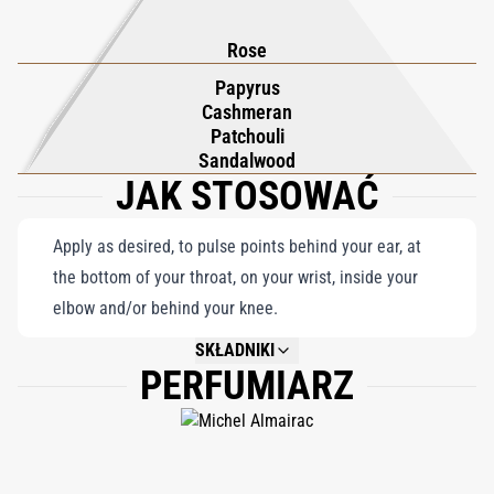
tych, którzy chcą odważnie wyrazić swoje zdanie, gdziekolwiek
Rose
się znajdują.
Papyrus
Cashmeran
Patchouli
Sandalwood
JAK STOSOWAĆ
Apply as desired, to pulse points behind your ear, at
the bottom of your throat, on your wrist, inside your
elbow and/or behind your knee.
SKŁADNIKI
PERFUMIARZ
NOT AVAILABLE.