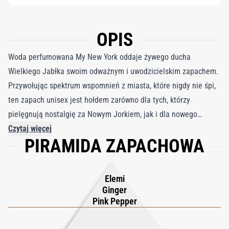
OPIS
Woda perfumowana My New York oddaje żywego ducha
Wielkiego Jabłka swoim odważnym i uwodzicielskim zapachem.
Przywołując spektrum wspomnień z miasta, które nigdy nie śpi,
ten zapach unisex jest hołdem zarówno dla tych, którzy
pielęgnują nostalgię za Nowym Jorkiem, jak i dla nowego
pokolenia gotowego tworzyć własne historie. My New York
Czytaj więcej
PIRAMIDA ZAPACHOWA
otwiera się eksplozją pikantnego imbiru, różowego pieprzu i
elemi, od razu przykuwając uwagę dynamicznym i intrygującym
aromatem. W miarę ewolucji zapachu kwiatowe serce z absolutu
Elemi
róży i esencji różanej wnosi odrobinę elegancji i romantyzmu,
Ginger
podczas gdy ziemiste nuty papirusu, kaszmeranu, drzewa
Pink Pepper
sandałowego i paczuli zapewniają głębię i wyrafinowanie. Ten
kuszący zapach pozostawia niezatarte wrażenie, idealny dla