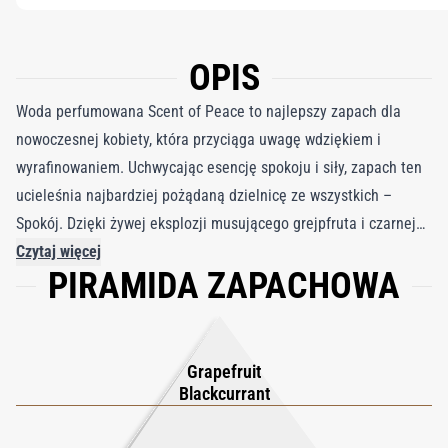
OPIS
Woda perfumowana Scent of Peace to najlepszy zapach dla
nowoczesnej kobiety, która przyciąga uwagę wdziękiem i
wyrafinowaniem. Uchwycając esencję spokoju i siły, zapach ten
ucieleśnia najbardziej pożądaną dzielnicę ze wszystkich –
Spokój. Dzięki żywej eksplozji musującego grejpfruta i czarnej
porzeczki zapach natychmiast odświeża i orzeźwia, a delikatne
Czytaj więcej
PIRAMIDA ZAPACHOWA
kwiatowe serce konwalii i hedione dodaje atmosfery elegancji i
kobiecości. Gdy opadnie, ciepło drzewa cedrowego i piżma
tworzy miękki, kuszący ton, który pięknie utrzymuje się na
skórze. Zapach Pokoju to coś więcej niż tylko zapach — to
Grapefruit
symbol siły, pewności siebie i wyrafinowanego uroku.
Blackcurrant
Niezależnie od tego, czy prowadzisz salę konferencyjną, czy
świętujesz wieczorne wyjście, ten zapach gwarantuje, że