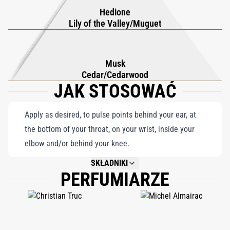
Hedione
pozostawisz trwałe wrażenie, promieniując równowagą i mocą.
Lily of the Valley/Muguet
Musk
Cedar/Cedarwood
JAK STOSOWAĆ
Apply as desired, to pulse points behind your ear, at
the bottom of your throat, on your wrist, inside your
elbow and/or behind your knee.
SKŁADNIKI
PERFUMIARZE
NOT AVAILABLE.