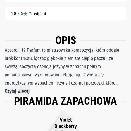
4.8 z 5
OPIS
Accord 119 Parfum to mistrzowska kompozycja, która oddaje
urok kontrastu, łącząc głębokie ziemiste ciepło paczuli ze
świeżą, soczystą esencją jeżyny w zapachu pełnym
ponadczasowej wyrafinowanej elegancji. Otwiera się
energetycznym wybuchem jeżyny i czarnej porzeczki, które
wnoszą soczysty blask złagodzony pudrowymi tonami fiołka. W
Czytaj więcej
PIRAMIDA ZAPACHOWA
miarę rozwoju serce z egipskiego absolutu jaśminu, heliotropu i
kremowej wanilii przynosi ciepło oraz subtelną słodycz, podczas
gdy baza z piżma i paczuli dodaje eleganckiej głębi
Violet
uwodzicielsko utrzymującej się na skórze. Ta harmonijna
Blackberry