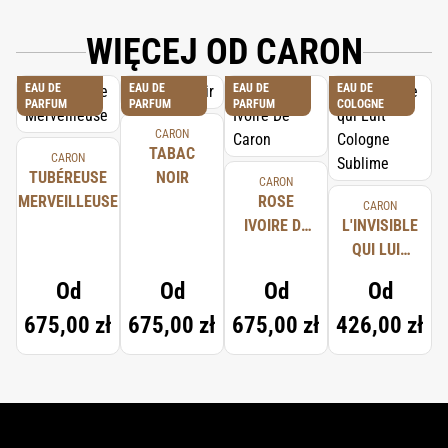
WIĘCEJ OD CARON
EAU DE
EAU DE
EAU DE
EAU DE
PARFUM
PARFUM
PARFUM
COLOGNE
CARON
TABAC
CARON
TUBÉREUSE
NOIR
CARON
MERVEILLEUSE
ROSE
CARON
IVOIRE DE
L'INVISIBLE
CARON
QUI LUIT
COLOGNE
Od
Od
Od
Od
SUBLIME
675,00 zł
675,00 zł
675,00 zł
426,00 zł