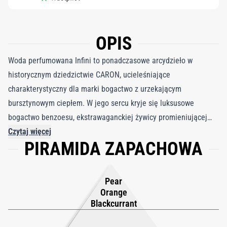
OPIS
Woda perfumowana Infini to ponadczasowe arcydzieło w
historycznym dziedzictwie CARON, ucieleśniające
charakterystyczny dla marki bogactwo z urzekającym
bursztynowym ciepłem. W jego sercu kryje się luksusowe
bogactwo benzoesu, ekstrawaganckiej żywicy promieniującej
nutami wanilii, tworzącej urok, który łączy pokolenia. Zapach
Czytaj więcej
PIRAMIDA ZAPACHOWA
otwiera się żywą eksplozją gruszki, która z wdziękiem łączy się z
kremową benzoesą, przygotowując grunt pod podróż łączącą
epoki. W miarę jak się rozwija, święte kadzidło i mirra
Pear
przeplatają się, dodając warstwy głębi, a kremowe drzewo
Orange
sandałowe nadaje aksamitną miękkość. Mieszanka radosnych
Blackcurrant
owoców podkreśla gruszkę, równoważąc bogate ciepło zapachu