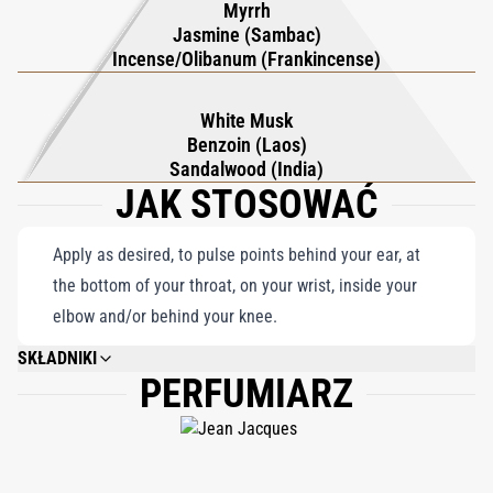
ze świeżą energią. Infini to coś więcej niż perfumy; to elegancki
Myrrh
Jasmine (Sambac)
hołd złożony dziedzictwu CARON, oddający trwałą esencję
Incense/Olibanum (Frankincense)
dziedzictwa przepełnioną nowoczesnym wyrafinowaniem –
pachnąca oda, która rezonuje z ponadczasowym urokiem i
White Musk
współczesnym wdziękiem.
Benzoin (Laos)
Sandalwood (India)
JAK STOSOWAĆ
Apply as desired, to pulse points behind your ear, at
the bottom of your throat, on your wrist, inside your
elbow and/or behind your knee.
SKŁADNIKI
PERFUMIARZ
ALCOHOL DENAT., FRAGRANCE/PARFUM, WATER/AQUA, ETHYLHEXYL
METHOXYCINNAMATE, ETHYLHEXYL SALICYLATE, LIMONENE, BUTYL
METHOXYDIBENZOYLMETHANE, LINALOOL, CITRONELLOL, ALPHA-
ISOMETHYL IONONE, HEXYL CINNAMAL, HYDROXYCITRONELLAL,
COUMARIN, TRIS(TETRAMETHYLHYDROXYPIPERIDINOL) CITRATE,