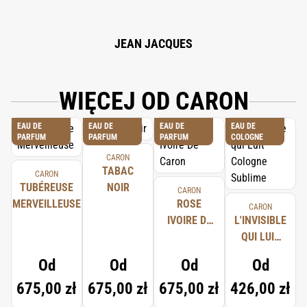
FARNESOL, CI 19140, CI 17200, CI 60730, 82% VOL.
JEAN JACQUES
WIĘCEJ OD CARON
EAU DE
EAU DE
EAU DE
EAU DE
PARFUM
PARFUM
PARFUM
COLOGNE
CARON
TABAC
CARON
TUBÉREUSE
NOIR
CARON
MERVEILLEUSE
ROSE
CARON
IVOIRE DE
L'INVISIBLE
CARON
QUI LUIT
COLOGNE
Od
Od
Od
Od
SUBLIME
675,00 zł
675,00 zł
675,00 zł
426,00 zł