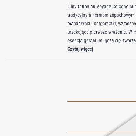
L'Invitation au Voyage Cologne Su
tradycyjnym normom zapachowym dz
mandarynki i bergamotki, wzmocnio
urzekające pierwsze wrażenie. W mi
esencja geranium łączą się, tworz
wrażenie surowej intensywności la
Czytaj więcej
kompozycję miękkim, trwałym ciep
doświadczenie, które harmonijnie