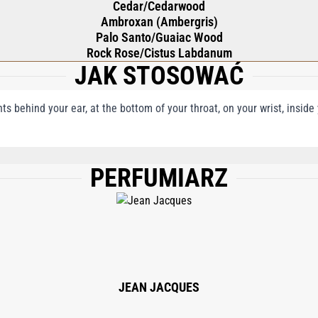
Cedar/Cedarwood
Ambroxan (Ambergris)
Palo Santo/Guaiac Wood
Rock Rose/Cistus Labdanum
JAK STOSOWAĆ
nts behind your ear, at the bottom of your throat, on your wrist, insid
PERFUMIARZ
, WATER/AQUA, DIPROPYLENE GLYCOL, LIMONENE, LINALOOL, BUTYL METHO
CYLATE, BHT, METHYL ANTHRANILATE, ALCOHOL, TRIS (TETRAMETHYLHYDROX
NELLOL, HYDROXYCITRONELLAL, EUGENOL, FARNESOL, BENZYL ALCOHOL, CI 42
JEAN JACQUES