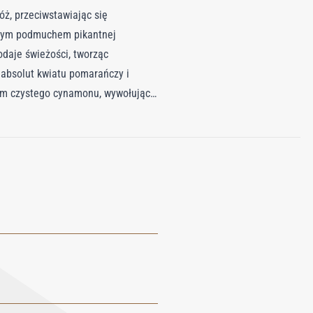
ż, przeciwstawiając się
ywym podmuchem pikantnej
daje świeżości, tworząc
 absolut kwiatu pomarańczy i
iem czystego cynamonu, wywołując
 a żywica labdanum otacza
ferując dwuwarstwowe
ianą przygodę zapachową.