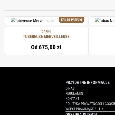
EAU DE PARFUM
CARON
TUBÉREUSE MERVEILLEUSE
Od
675,00 zł
PRZYDATNE INFORMACJE
O NAS
REGULAMIN
KONTAKT
POLITYKA PRYWATNOŚCI I COOKI
WSPÓŁPRACUJĄCE BUTIKI
OBSŁUGA KLIENTA