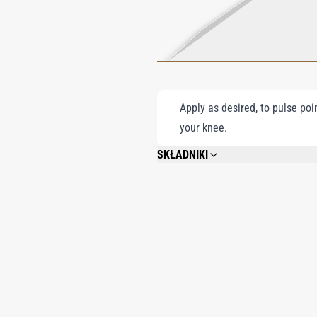
Apply as desired, to pulse poi
your knee.
SKŁADNIKI
ALCOHOL DENAT., FRAGRANCE/PARFUM
METHOXYCINNAMATE, ETHYLHEXYL SALI
BENZYL SALICYLATE, GERANIOL, CITRO