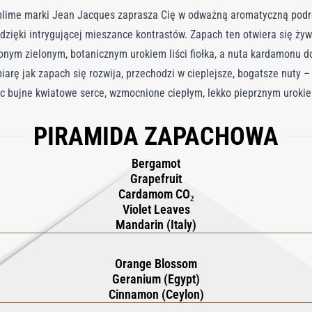
blime marki Jean Jacques zaprasza Cię w odważną aromatyczną podró
ięki intrygującej mieszance kontrastów. Zapach ten otwiera się ż
nym zielonym, botanicznym urokiem liści fiołka, a nuta kardamonu do
arę jak zapach się rozwija, przechodzi w cieplejsze, bogatsze nuty –
ąc bujne kwiatowe serce, wzmocnione ciepłym, lekko pieprznym urok
ski cynamonu. Eleganckie drewno cedrowe i gwajakowe nadają głębi,
PIRAMIDA ZAPACHOWA
łem. L'Invitation au Voyage wykracza poza typowe wody kolońskie, o
 łączy świeżość ze zmysłowym ciepłem, tworząc naprawdę niezapomn
Bergamot
Grapefruit
Cardamom CO₂
Violet Leaves
Mandarin (Italy)
Orange Blossom
Geranium (Egypt)
Cinnamon (Ceylon)