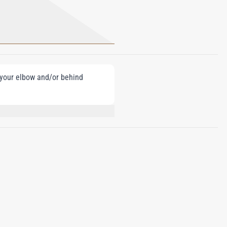
e your elbow and/or behind
XYDIBENZOYLMETHANE, ETHYLHEXYL
YPIPERIDINOL) CITRATE, CITRAL,
090, 82% VOL.