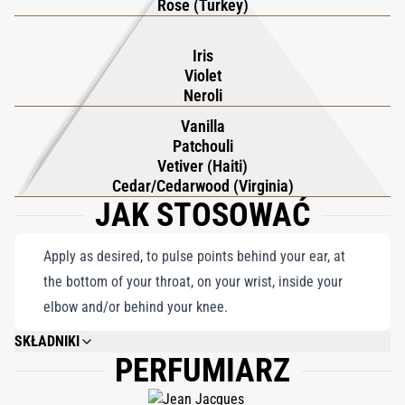
coś więcej niż tylko zapach, N'Aimez que Moi Parfum to
Rose (Turkey)
wysublimowane świadectwo romantyzmu, zawierające
harmonijne połączenie drzewnej głębi, delikatnych kwiatów i
Iris
Violet
ziemistych niuansów. Zaprasza użytkowników do doświadczenia
Neroli
węchowego arcydzieła, które rezonuje z esencją trwałej miłości i
Vanilla
wyrafinowanego wyrafinowania.
Patchouli
Vetiver (Haiti)
Cedar/Cedarwood (Virginia)
JAK STOSOWAĆ
Apply as desired, to pulse points behind your ear, at
the bottom of your throat, on your wrist, inside your
elbow and/or behind your knee.
SKŁADNIKI
PERFUMIARZ
ALCOHOL DENAT., FRAGRANCE/PARFUM, WATER/AQUA, CITRONELLOL,
LINALOOL, GERANIOL, ETHYLHEXYL METHOXYCINNAMATE, BENZYL
ALCOHOL, CINNAMYL ALCOHOL, EUGENOL, ETHYLHEXYL SALICYLATE,