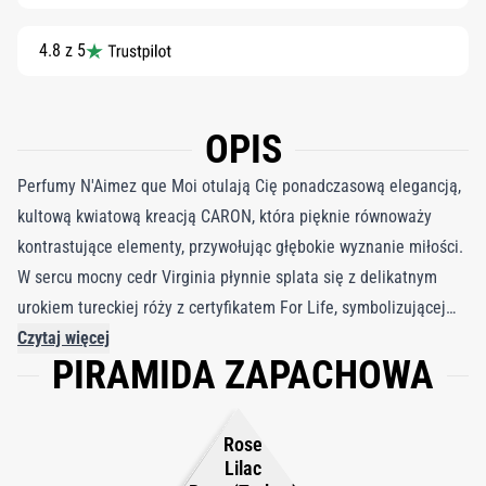
4.8 z 5
OPIS
Perfumy N'Aimez que Moi otulają Cię ponadczasową elegancją,
kultową kwiatową kreacją CARON, która pięknie równoważy
kontrastujące elementy, przywołując głębokie wyznanie miłości.
W sercu mocny cedr Virginia płynnie splata się z delikatnym
urokiem tureckiej róży z certyfikatem For Life, symbolizującej
wieczną kobiecość. Tę wykwintną różę uzupełniają pudrowe
Czytaj więcej
PIRAMIDA ZAPACHOWA
nuty irysa i fiołka, przypominające róż i szminkę, ukazując pełen
wdzięku kwiatowy urok. Baza z drzewa cedrowego harmonizuje
z ziemistą wetywerią i paczulą, tworząc złożoną, ale płynną
Rose
mieszankę, która przeciwstawia się tradycyjnej perfumerii. To
Lilac