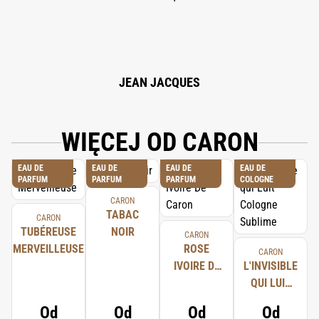
BUTYL METHOXYDIBENZOYLMETHANE, BHT, HYDROXYCITRONELLAL,
BENZYL SALICYLATE, CITRAL, LIMONENE, CINNAMAL, BENZYL
CINNAMATE, OAK MOSS EXTRACT, FARNESOL, TRIS
(TETRAMETHYLHYDROXYPIPERIDINOL) CITRATE, BENZYL BENZOATE, CI
19140, CI 15985, CI 15510, 72% VOL.
JEAN JACQUES
WIĘCEJ OD CARON
EAU DE
EAU DE
EAU DE
EAU DE
PARFUM
PARFUM
PARFUM
COLOGNE
CARON
TABAC
CARON
TUBÉREUSE
NOIR
CARON
MERVEILLEUSE
ROSE
CARON
IVOIRE DE
L'INVISIBLE
CARON
QUI LUIT
COLOGNE
Od
Od
Od
Od
SUBLIME