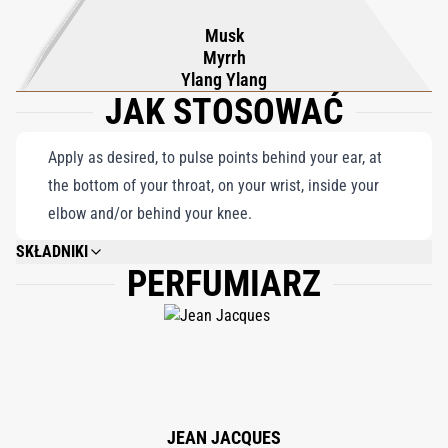
zapach, który pozostawia niezatarte wrażenie boskiej
Musk
zmysłowości.
Myrrh
Ylang Ylang
JAK STOSOWAĆ
Apply as desired, to pulse points behind your ear, at
the bottom of your throat, on your wrist, inside your
elbow and/or behind your knee.
SKŁADNIKI
PERFUMIARZ
ALCOHOL DENAT., FRAGRANCE/PARFUM, WATER/AQUA, LIMONENE,
ETHYLHEXYL METHOXYCINNAMATE, LINALOOL, ALPHA-ISOMETHYL
IONONE, ETHYLHEXYL SALICYLATE, BUTYL
METHOXYDIBENZOYLMETHANE, GERANIOL, EUGENOL, CITRONELLOL,
CINNAMAL, HYDROXYCITRONELLAL, FARNESOL, BENZYL BENZOATE,
CITRAL, HEXYL CINNAMAL, ISOEUGENOL, BENZYL SALICYLATE, BENZYL
ALCOHOL, CINNAMYL ALCOHOL, CI 19140, CI 14700, 85% VOL.
JEAN JACQUES