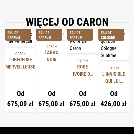
WIĘCEJ OD CARON
EAU DE
EAU DE
EAU DE
EAU DE
PARFUM
PARFUM
PARFUM
COLOGNE
CARON
TABAC
CARON
TUBÉREUSE
NOIR
CARON
MERVEILLEUSE
ROSE
CARON
IVOIRE DE
L'INVISIBLE
CARON
QUI LUIT
COLOGNE
Od
Od
Od
Od
SUBLIME
675,00 zł
675,00 zł
675,00 zł
426,00 zł