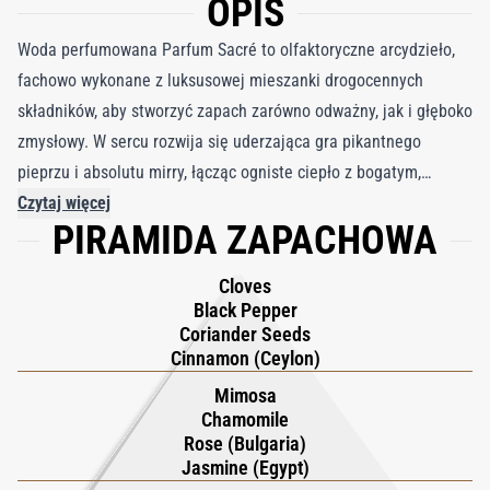
OPIS
Woda perfumowana Parfum Sacré to olfaktoryczne arcydzieło,
fachowo wykonane z luksusowej mieszanki drogocennych
składników, aby stworzyć zapach zarówno odważny, jak i głęboko
zmysłowy. W sercu rozwija się uderzająca gra pikantnego
pieprzu i absolutu mirry, łącząc ogniste ciepło z bogatym,
niemal zmysłowym urokiem żywicy mirry. Ten potężny rdzeń jest
Czytaj więcej
PIRAMIDA ZAPACHOWA
otoczony pocieszającym ciepłem piżma, podczas gdy dwie
kwiatowe królowe – absolut jaśminu i wyjątkowa esencja różana
Cloves
– dodają warstw bogatego piękna. Wyjątkowość Parfum Sacré
Black Pepper
polega na promiennej mieszance przypraw; ognisty pieprz,
Coriander Seeds
cynamon, goździki i kolendra łączą się, aby dodać ciepła i
Cinnamon (Ceylon)
złożoności, tworząc odurzająco ciepłą ścieżkę perfum. To coś
Mimosa
więcej niż tylko zapach, Parfum Sacré to oznaka wyrafinowania i
Chamomile
Rose (Bulgaria)
uroku, oddająca esencję nieodparcie urzekającej kobiety. To
Jasmine (Egypt)
symfonia bogactwa i tajemnicy, odważny i niezapomniany