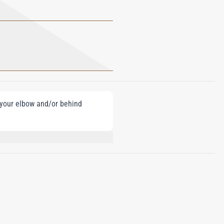
e your elbow and/or behind
, BUTYL
I 42090, ALPHA-ISOMETHYL IONONE,