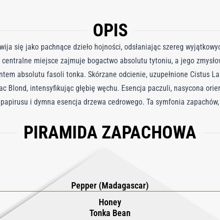
OPIS
ja się jako pachnące dzieło hojności, odsłaniając szereg wyjątkowyc
 centralne miejsce zajmuje bogactwo absolutu tytoniu, a jego zmysło
em absolutu fasoli tonka. Skórzane odcienie, uzupełnione Cistus La
c Blond, intensyfikując głębię węchu. Esencja paczuli, nasycona ori
 papirusu i dymna esencja drzewa cedrowego. Ta symfonia zapachów, 
 piętnem na skórze, zapraszającym noszącego w świat emocji – wiec
PIRAMIDA ZAPACHOWA
achową podróżą, zaproszeniem do przemierzania bogatego krajobrazu 
. Dzięki luksusowej i wyrafinowanej mieszance zapach ten zaprasza 
yczynia się do wciągającego doświadczenia, które pozostaje wyjątko
Pepper (Madagascar)
Honey
Tonka Bean