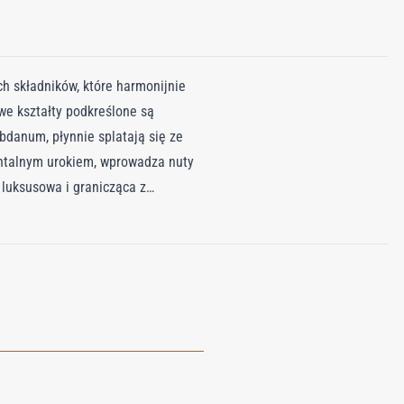
h składników, które harmonijnie
we kształty podkreślone są
bdanum, płynnie splatają się ze
entalnym urokiem, wprowadza nuty
luksusowa i granicząca z
zór na Wschodzie zamknięty w
zapachów, który oddaje esencję
Cię do rozpoczęcia zmysłowej
wym wspomnieniem na skórze.