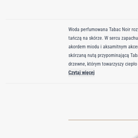
Woda perfumowana Tabac Noir rozwi
tańczą na skórze. W sercu zapachu
akordem miodu i aksamitnym akcent
skórzaną nutą przypominającą Taba
drzewne, którym towarzyszy ciepło
barokiem, kończy się otaczającym
Czytaj więcej
butelce. Tabac Noir staje się zap
wieczoru przesiąkniętego luksusem
przygody, w której każda nuta prz