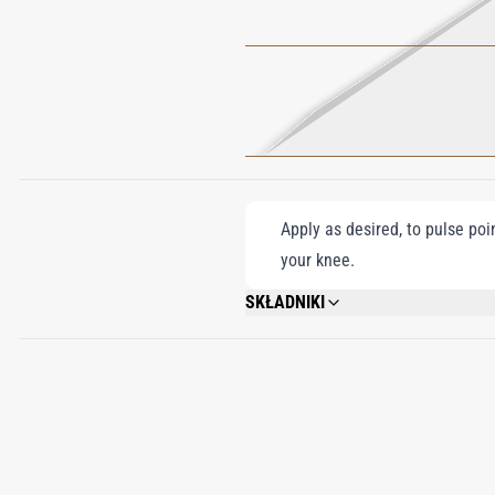
Apply as desired, to pulse poi
your knee.
SKŁADNIKI
ALCOHOL DENAT., FRAGRANCE/PARFUM
METHOXYDIBENZOYLMETHANE, ALCOHOL, 
COUMARIN, LIMONENE, 82% VOL.