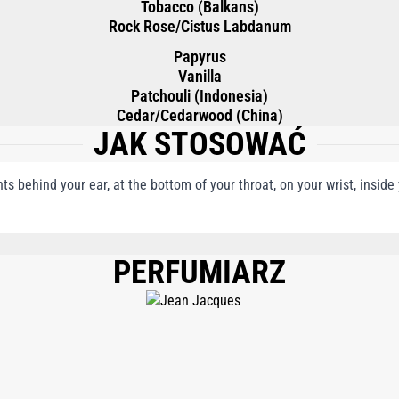
Tobacco (Balkans)
Rock Rose/Cistus Labdanum
Papyrus
Vanilla
Patchouli (Indonesia)
Cedar/Cedarwood (China)
JAK STOSOWAĆ
nts behind your ear, at the bottom of your throat, on your wrist, insid
PERFUMIARZ
, WATER/AQUA, ETHYLHEXYL METHOXYCINNAMATE, ETHYLHEXYL SALICYLATE
TRIS (TETRAMETHYLHYDROXYPIPERIDINOL) CITRATE, CI 17200, CI 15985, C