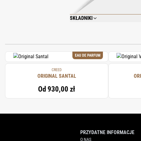
SKŁADNIKI
SODIUM PALMATE, SODIUM PALM KERNEL
GLUCOSIDE, TITANIUM DIOXIDE, SODI
HYDROXYCITRONELLAL, CITRAL, CITRO
EAU DE PARFUM
CREED
ORIGINAL SANTAL
OR
Od
930,00 zł
PRZYDATNE INFORMACJE
O NAS