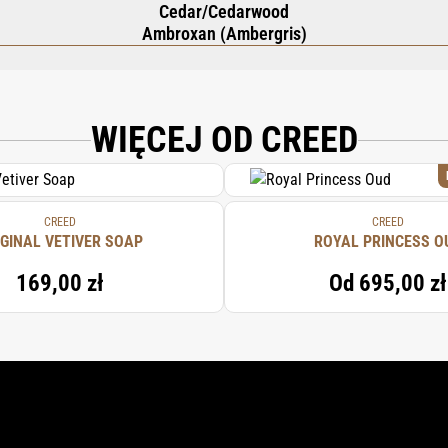
Cedar/Cedarwood
Ambroxan (Ambergris)
ATE, AQUA (WATER), PARFUM (FRAGRANCE), PALM KERNEL ACID, GLYCERIN, P
UM THIOSULFATE, LIMONENE, LINALOOL, TETRASODIUM EDTA, ALPHA-ISOMETHY
NELLOL.
WIĘCEJ OD CREED
CREED
CREED
IGINAL VETIVER SOAP
ROYAL PRINCESS O
169,00 zł
Od
695,00 zł