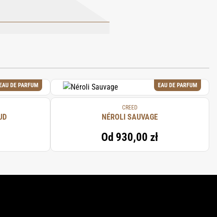
ALM ACID, SODIUM CHLORIDE, DECYL
L IONONE, TETRASODIUM ETIDRONATE,
EAU DE PARFUM
EAU DE PARFUM
CREED
UD
NÉROLI SAUVAGE
Od
930,00 zł