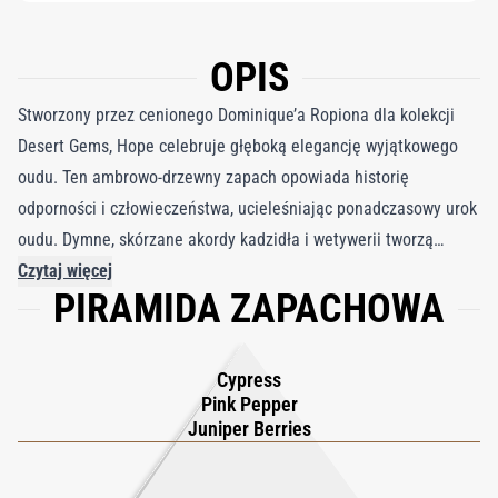
OPIS
Stworzony przez cenionego Dominique’a Ropiona dla kolekcji
Desert Gems, Hope celebruje głęboką elegancję wyjątkowego
oudu. Ten ambrowo-drzewny zapach opowiada historię
odporności i człowieczeństwa, ucieleśniając ponadczasowy urok
oudu. Dymne, skórzane akordy kadzidła i wetywerii tworzą
bogatą, ugruntowaną bazę, podczas gdy różowy pieprz, cyprys i
Czytaj więcej
PIRAMIDA ZAPACHOWA
jałowiec wnoszą świeżą, pikantną energię, podkreślając
czystość oudu. Zapach o niezrównanej wyrafinowanej elegancji,
HOPE oddaje esencję szlachetności i siły w każdej nucie. Jako
Cypress
trzecie arcydzieło w kolekcji Desert Gems, stanowi hołd dla
Pink Pepper
niegasnącego ducha nadziei, jednego z fundamentów świata.
Juniper Berries
Idealnie skomponowany dla tych, którzy poszukują zapachu o
głębokim charakterze i wyrafinowanej elegancji, Hope