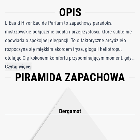
OPIS
L Eau d Hiver Eau de Parfum to zapachowy paradoks,
mistrzowskie połączenie ciepła i przejrzystości, które subtelnie
opowiada o spokojnej elegancji. To olfaktoryczne arcydzieło
rozpoczyna się miękkim akordem irysa, głogu i heliotropu,
otulając Cię kokonem komfortu przypominającym moment, gdy
w chłodny zimowy dzień owijasz się kaszmirowym kocem.
Czytaj więcej
PIRAMIDA ZAPACHOWA
Jednak pod tą kojącą warstwą ciepła kryje się krystaliczne
morze bergamotki i hedione, przejrzysta świeżość równoważąca
kompozycję eteryczną klarownością. Ta delikatna gra
kontrastów tworzy eau chaude, czyli ciepłą wodę, w której
granice między przeciwstawnymi elementami zacierają się w
Bergamot
harmonijnym pięknie. L Eau d Hiver to coś więcej niż zapach, to
intymne doświadczenie, spokojna chwila refleksji uchwycona w
woni. Zaprasza, by zanurzyć się w jego cichej dwoistości, gdzie