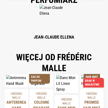
PERFUMIARZ
HYDROXYCITRONELLAL, LINALOOL, BENZYL SALICYLATE, COUMARIN,
ISOEUGENOL, CITRAL, BHT, UNDECYLENIC ACID.
JEAN-CLAUDE ELLENA
WIĘCEJ OD FRÉDÉRIC
MALLE
EAU DE
HAIR MIST
PARFUM
BRAK W
MAGAZYNIE
FRÉDÉRIC
FRÉDÉRIC
FRÉDÉRIC
MALLE
MALLE
MALLE
FRÉDÉRIC
ANTERENEA
COLOGNE
PROMISE
MALLE