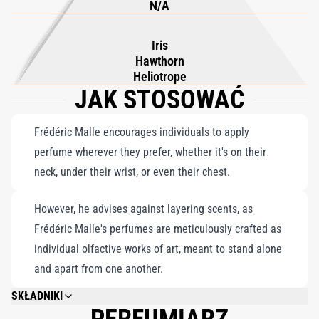
N/A
ciepło i światło współistnieją, przywołując poczucie
ponadczasowego komfortu i dyskretnej wyrafinowanej elegancji.
Iris
Hawthorn
Heliotrope
JAK STOSOWAĆ
Frédéric Malle encourages individuals to apply
perfume wherever they prefer, whether it's on their
neck, under their wrist, or even their chest.
However, he advises against layering scents, as
Frédéric Malle's perfumes are meticulously crafted as
individual olfactive works of art, meant to stand alone
and apart from one another.
SKŁADNIKI
ALCOHOL DENAT., WATER\AQUA\EAU, FRAGRANCE (PARFUM), LIMONENE,