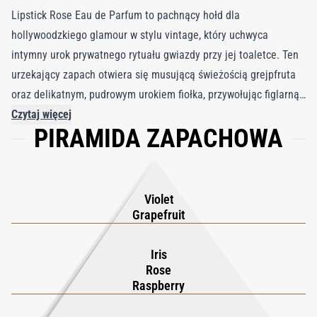
Lipstick Rose Eau de Parfum to pachnący hołd dla
hollywoodzkiego glamour w stylu vintage, który uchwyca
intymny urok prywatnego rytuału gwiazdy przy jej toaletce. Ten
urzekający zapach otwiera się musującą świeżością grejpfruta
oraz delikatnym, pudrowym urokiem fiołka, przywołując figlarną,
a zarazem wyrafinowaną energię. W sercu kompozycji
Czytaj więcej
PIRAMIDA ZAPACHOWA
romantyczne połączenie róży, irysa i maliny tworzy symfonię
słodkiej, aksamitnej głębi, przywodzącą na myśl złotą erę kina,
gdy elegancja i charyzma były najważniejsze. Fundament tej
olśniewającej kompozycji stanowi zmysłowa baza z wanilii i
Violet
białego piżma, nadająca zapachowi ponadczasowe ciepło i
Grapefruit
nieodparty urok. Lipstick Rose to coś więcej niż perfumy, to
podróż do epoki, w której uwodzenie było sztuką, a każdy gest
Iris
Rose
niósł magię wyrażania siebie. Dzięki połączeniu nowoczesnej
Raspberry
wyrafinowanej elegancji z nostalgicznym urokiem zapach
uosabia ducha odważnej kobiecości i niewymuszonego stylu.