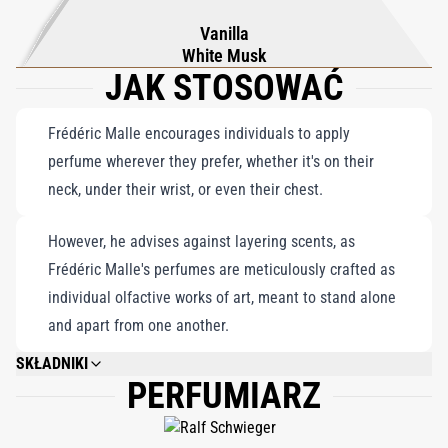
Vanilla
White Musk
JAK STOSOWAĆ
Frédéric Malle encourages individuals to apply
perfume wherever they prefer, whether it's on their
neck, under their wrist, or even their chest.
However, he advises against layering scents, as
Frédéric Malle's perfumes are meticulously crafted as
individual olfactive works of art, meant to stand alone
and apart from one another.
SKŁADNIKI
PERFUMIARZ
ALCOHOL DENAT., WATER\AQUA\EAU, FRAGRANCE (PARFUM), ALPHA-
ISOMETHYL IONONE, HYDROXYCITRONELLAL, GERANIOL, CITRONELLOL,
COUMARIN, CINNAMYL ALCOHOL, BENZYL BENZOATE, LINALOOL, CITRIC
ACID, CITRAL, LIMONENE, BHT, TOCOPHEROL, PENTAERYTHRITYL TETRA-