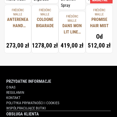
MAGAZYNIE
FRÉDÉRIC
FRÉDÉRIC
FRÉDÉRIC
MALLE
MALLE
MALLE
FRÉDÉRIC
ANTERENEA
COLOGNE
PROMISE
MALLE
HAND
BIGARADE
DANS MON
HAIR MIST
WASH
LIT LINEN
Od
SPRAY
273,00 zł
1278,00 zł
419,00 zł
512,00 zł
PRZYDATNE INFORMACJE
O NAS
REGULAMIN
KONTAKT
POLITYKA PRYWATNOŚCI I COOKIES
WSPÓŁPRACUJĄCE BUTIKI
OBSŁUGA KLIENTA