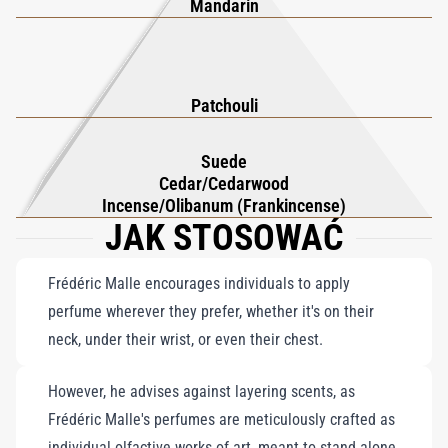
pogłębia się dzięki bazie z cedru, zamszu i kadzidła, oferując
Mandarin
zmysłową, wielowymiarową głębię, podczas gdy subtelny akcent
wanilii dodaje intymnego, uwodzicielskiego wykończenia.
Monsieur. Eau de Parfum to nie tylko zapach, lecz artystyczny
Patchouli
wyraz uwodzenia, oddający esencję charyzmatycznego
eleganta, który przyciąga uwagę z niewymuszoną pewnością
Suede
siebie.
Cedar/Cedarwood
Incense/Olibanum (Frankincense)
JAK STOSOWAĆ
Frédéric Malle encourages individuals to apply
perfume wherever they prefer, whether it's on their
neck, under their wrist, or even their chest.
However, he advises against layering scents, as
Frédéric Malle's perfumes are meticulously crafted as
individual olfactive works of art, meant to stand alone