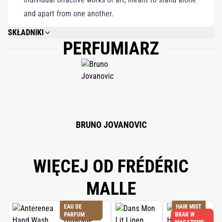
and apart from one another.
SKŁADNIKI
PERFUMIARZ
ALCOHOL DENAT., FRAGRANCE (PARFUM), WATER\AQUA\EAU, LIMONENE,
ALPHA-ISOMETHYL IONONE, LINALOOL, BENZYL BENZOATE, CITRAL,
EVERNIA PRUNASTRI (OAKMOSS) EXTRACT, CINNAMAL, EUGENOL,
GERANIOL, CITRONELLOL, BHT.
BRUNO JOVANOVIC
WIĘCEJ OD FRÉDÉRIC
MALLE
EAU DE
HAIR MIST
PARFUM
BRAK W