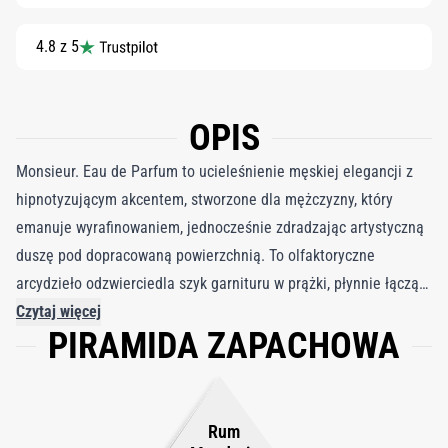
4.8 z 5
OPIS
Monsieur. Eau de Parfum to ucieleśnienie męskiej elegancji z
hipnotyzującym akcentem, stworzone dla mężczyzny, który
emanuje wyrafinowaniem, jednocześnie zdradzając artystyczną
duszę pod dopracowaną powierzchnią. To olfaktoryczne
arcydzieło odzwierciedla szyk garnituru w prążki, płynnie łącząc
tradycję ze współczesnym urokiem. W jego sercu znajduje się
Czytaj więcej
PIRAMIDA ZAPACHOWA
ciemna, dopasowana elegancja paczuli, wzbogacona
energetycznym ciepłem absolutu rumowego oraz świeżą,
soczystą nutą mandarynki, przywołującą atmosferę późnych
nocy w kameralnych, przyciemnionych wnętrzach. Kompozycja
Rum