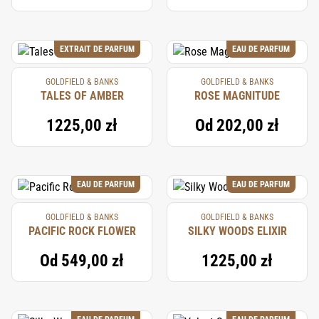
tęsknoty za odkrywaniem i zmysłowej poetyki,
zapraszając do wyjątkowej podróży, która celebruje
autentyczność, kunszt oraz pierwotne piękno jednego
EXTRAIT DE PARFUM
EAU DE PARFUM
z najbardziej unikatowych kontynentów świata.
GOLDFIELD & BANKS
GOLDFIELD & BANKS
TALES OF AMBER
ROSE MAGNITUDE
1225,00 zł
Od
202,00 zł
EAU DE PARFUM
EAU DE PARFUM
GOLDFIELD & BANKS
GOLDFIELD & BANKS
PACIFIC ROCK FLOWER
SILKY WOODS ELIXIR
Od
549,00 zł
1225,00 zł