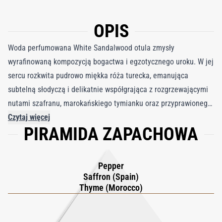
OPIS
Woda perfumowana White Sandalwood otula zmysły
wyrafinowaną kompozycją bogactwa i egzotycznego uroku. W jej
sercu rozkwita pudrowo miękka róża turecka, emanująca
subtelną słodyczą i delikatnie współgrająca z rozgrzewającymi
nutami szafranu, marokańskiego tymianku oraz przyprawionego
pieprzu. To egzotyczne serce osadzone jest na kojącej bazie z
Czytaj więcej
PIRAMIDA ZAPACHOWA
australijskiego białego sandałowca z Kununurry, którego
kremowa, drzewna głębia została podkreślona złocistym ambrą,
tworząc zmysłowe, długo utrzymujące się wrażenie. Efektem
Pepper
jest zapach, który łączy w sobie przepych i ukojenie, oddając
Saffron (Spain)
ciepło suchego powietrza złagodzonego kwiatową elegancją.
Thyme (Morocco)
Dzięki 20% stężeniu naturalnych esencji i składników
botanicznych, White Sandalwood to zapach ponadczasowej