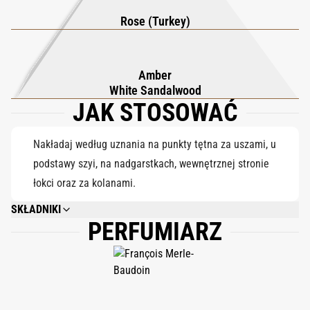
elegancji egzotyczny, a zarazem przytulny; wyrafinowany i
Rose (Turkey)
trwały.
Amber
White Sandalwood
JAK STOSOWAĆ
Nakładaj według uznania na punkty tętna za uszami, u
podstawy szyi, na nadgarstkach, wewnętrznej stronie
łokci oraz za kolanami.
SKŁADNIKI
PERFUMIARZ
ALCOHOL DENAT., PARFUM (FRAGRANCE), AQUA (WATER), ETHYLHEXYL
METHOXYCINNAMATE, CITRONELLOL, HEXYL CINNAMAL, GERANIOL,
HYDROXYCITRONELLAL, BUTYL METHOXYDIBENZOYLMETHANE,
ETHYLHEXYL SALICYLATE, FARNESOL, LINALOOL, CI 19140 (YELLOW 5).