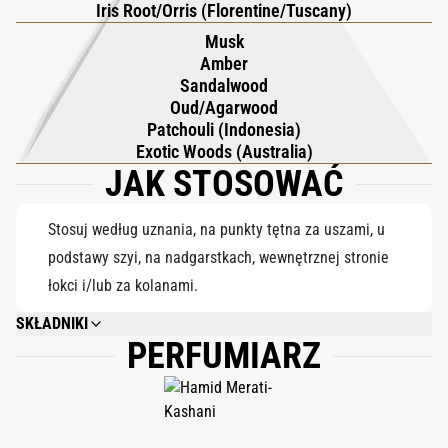
Iris Root/Orris (Florentine/Tuscany)
najcenniejszych surowców Australii.
Musk
Amber
Sandalwood
Oud/Agarwood
Patchouli (Indonesia)
Exotic Woods (Australia)
JAK STOSOWAĆ
Stosuj według uznania, na punkty tętna za uszami, u
podstawy szyi, na nadgarstkach, wewnętrznej stronie
łokci i/lub za kolanami.
SKŁADNIKI
PERFUMIARZ
ALCOHOL DENAT., PARFUM (FRAGRANCE), AQUA (WATER), ETHYLHEXYL
METHOXYCINNAMATE, BUTYL METHOXYDIBENZOYLMETHANE,
ETHYLHEXYL SALICYLATE, BENZYL ALCOHOL, ALPHA-ISOMETHYL
IONONE, LIMONENE, CI 14700 (RED 4), CI 19140 (YELLOW 5), CI 42090
(BLUE 1).