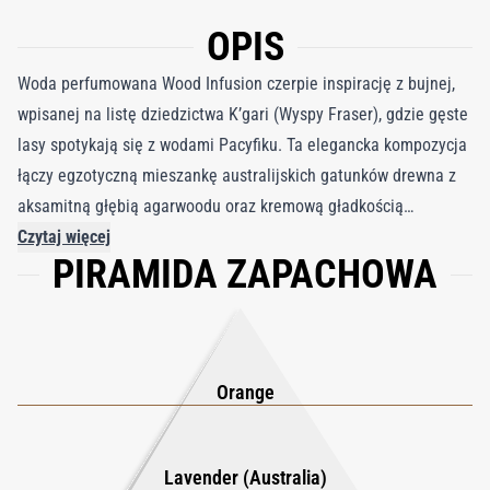
OPIS
Woda perfumowana Wood Infusion czerpie inspirację z bujnej,
wpisanej na listę dziedzictwa K’gari (Wyspy Fraser), gdzie gęste
lasy spotykają się z wodami Pacyfiku. Ta elegancka kompozycja
łączy egzotyczną mieszankę australijskich gatunków drewna z
aksamitną głębią agarwoodu oraz kremową gładkością
sandałowca album. Jasny włoski irys nadaje całości
Czytaj więcej
PIRAMIDA ZAPACHOWA
wyrafinowanego, pudrowo-kwiatowego charakteru, a słodka
pomarańcza wnosi iskrzące orzeźwienie do drzewnego akordu.
Delikatne ziołowe akcenty australijskiej lawendy przenikają się
z ziemistym paczulą z Indonezji, wzmocnione zmysłowym
ciepłem ambry i piżma, tworząc trwały, otulający ogon
Orange
zapachowy. Dzięki 20% stężeniu naturalnych esencji i
składników roślinnych Wood Infusion oferuje wyjątkową
Lavender (Australia)
równowagę wyrafinowania i mocy to olfaktoryczny hołd dla