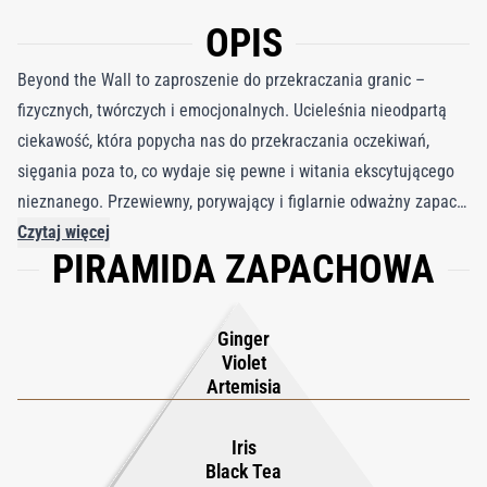
OPIS
Beyond the Wall to zaproszenie do przekraczania granic –
fizycznych, twórczych i emocjonalnych. Ucieleśnia nieodpartą
ciekawość, która popycha nas do przekraczania oczekiwań,
sięgania poza to, co wydaje się pewne i witania ekscytującego
nieznanego. Przewiewny, porywający i figlarnie odważny zapach
na nowo interpretuje wielką orientalną tradycję we
Czytaj więcej
PIRAMIDA ZAPACHOWA
współczesnym świetle Luca Grittiego. Jako część kolekcji Ivy
ilustruje apetyt perfumiarza na innowacje: mieszankę kultur,
tekstur i pomysłów, która wydaje się ponadczasowa, ale
Ginger
niewątpliwie wybiegająca w przyszłość. Ciepło spotyka się z
Violet
lekkością, komfort z przejrzystością – przyszłość w formie
Artemisia
zapachu. Kompozycję otwiera pyłek imbiru nałożony na
delikatny fiołek i ziołową dzięgiel, tworząc jasne, lekko pikantne
Iris
Black Tea
wprowadzenie. Serce ukazuje wyrafinowaną grę miękkiego irysa,