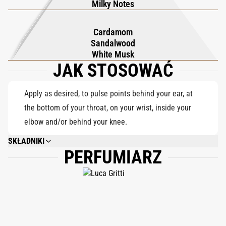
Milky Notes
dymnej czarnej herbaty i kremowo-mlecznego akordu – ukłon w
stronę bliskowschodniej gościnności ujętej w nowoczesny
Cardamom
minimalizm. Gdy zapach się uspokaja, drzewo sandałowe i
Sandalwood
kardamon rozwijają się z gładkim wyrafinowaniem,
White Musk
JAK STOSOWAĆ
zakotwiczone przez welon czystego białego piżma. Gładki,
świetlisty i subtelnie uzależniający, Beyond the Wall proponuje
orientalny styl bez ograniczeń – ewolucję kształtowaną przez
Apply as desired, to pulse points behind your ear, at
ciekawość i wolność.
the bottom of your throat, on your wrist, inside your
elbow and/or behind your knee.
SKŁADNIKI
PERFUMIARZ
ALCOHOL DENAT., PARFUM (FRAGRANCE), ALPHA-ISOMETHYL IONONE,
CINNAMAL, COUMARIN, LIMONENE, LINALOOL. 75% VOL.