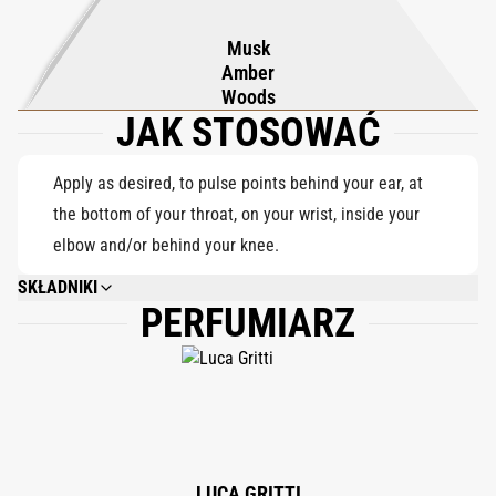
przez mgłę. W miarę jak zapach się pogłębia, akord miodowej
Musk
ambry łączy się z ciepłym drewnem i zmysłowym piżmem,
Amber
tworząc dźwięczny, trwały finał. Odważny, promienny i
Woods
JAK STOSOWAĆ
niezapomniany Fenice pozostawia po sobie obraz godny owacji
na stojąco.
Apply as desired, to pulse points behind your ear, at
the bottom of your throat, on your wrist, inside your
elbow and/or behind your knee.
SKŁADNIKI
PERFUMIARZ
ALCOHOL DENAT., PARFUM (FRAGRANCE), AQUA (WATER), ALPHA-
ISOMETHYL IONONE, BENZYL ALCOHOL, BENZYL CINNAMATE, BENZYL
SALICYLATE, CITRAL, CITRONELLOL, HEXYL CINNAMAL,
HYDROXYCITRONELLAL, LIMONENE, LINALOOL. 80% VOL
LUCA GRITTI