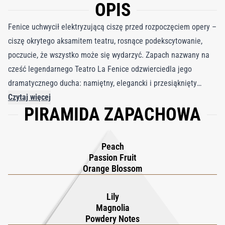
OPIS
Fenice uchwycił elektryzującą ciszę przed rozpoczęciem opery –
ciszę okrytego aksamitem teatru, rosnące podekscytowanie,
poczucie, że wszystko może się wydarzyć. Zapach nazwany na
cześć legendarnego Teatro La Fenice odzwierciedla jego
dramatycznego ducha: namiętny, elegancki i przesiąknięty
historią. Luca Gritti tworzy Fenice jako hołd dla tej kultowej
Czytaj więcej
PIRAMIDA ZAPACHOWA
sceny, łącząc emocje z kunsztem w kompozycji, która rozwija się
jak występ. Jako część kolekcji Gritti Privé ucieleśnia dwoistość
w sercu weneckiego luksusu: wielkość połączona z intymnym
Peach
pięknem, tradycja przeplatająca się z odważną nowoczesnością.
Passion Fruit
Zapach otwiera się uderzającą eksplozją marakui, złagodzoną
Orange Blossom
soczystą brzoskwinią i jasnym kwiatem pomarańczy – żywy,
teatralny wstęp, który natychmiast przyciąga uwagę. Serce
Lily
Magnolia
jaśnieje czystością lilii i magnolii, owinięte miękkim, pudrowym
Powdery Notes
welonem, przypominającym światła sceniczne rozpraszające się