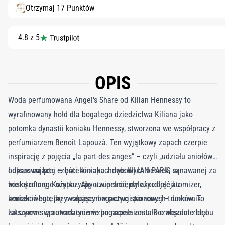
Otrzymaj 17 Punktów
4.8 z 5
OPIS
Woda perfumowana Angel's Share od Kilian Hennessy to
wyrafinowany hołd dla bogatego dziedzictwa Kiliana jako
potomka dynastii koniaku Hennessy, stworzona we współpracy z
perfumiarzem Benoît Lapouzà. Ten wyjątkowy zapach czerpie
inspirację z pojęcia „la part des anges” – czyli „udziału aniołów”,
odparowującej części koniaku z dębowych beczek, uznawanej za
Luksus na lata — butelki zapachowe KILIAN PARIS są
boską ofiarę. Kompozycję otwiera ciepły akord olejku
wielokrotnego użytku. Aby uzupełnić, należy zdjąć atomizer,
koniakowego, przywołujący bogactwo starzonych trunków. To
umieścić butelkę z zapasem w pozycji pionowej – dozownik
luksusowe wprowadzenie wzbogacone zostało o absolut z dębu
zatrzyma się automatycznie po napełnieniu. Rozwiązanie bez