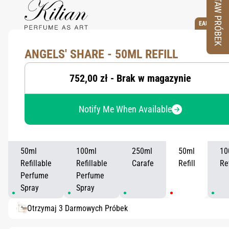
ZESTAW PRÓBEK
EAU DE PA
ANGELS' SHARE - 50ML REFILL
752,00 zł - Brak w magazynie
Notify Me When Available
50ml
100ml
250ml
50ml
10
Refillable
Refillable
Carafe
Refill
Ref
Perfume
Perfume
Spray
Spray
Otrzymaj 3 Darmowych Próbek