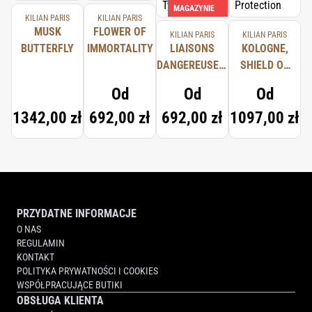
MAGAZYNIE
KILIAN PARIS
KILIAN PARIS
MUSK
FLOWER OF
KILIAN PARIS
KILIAN PARIS
BUTTERFLY
IMMORTALITY
LIAISONS
KOLOGNE,
DANGEREUSES,
SHIELD OF
TYPICAL ME
PROTECTION
Od
Od
Od
1342,00 zł
692,00 zł
692,00 zł
1097,00 zł
PRZYDATNE INFORMACJE
O NAS
REGULAMIN
KONTAKT
POLITYKA PRYWATNOŚCI I COOKIES
WSPÓŁPRACUJĄCE BUTIKI
OBSŁUGA KLIENTA