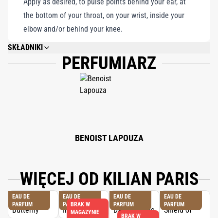
Apply as desired, to pulse points behind your ear, at
the bottom of your throat, on your wrist, inside your
elbow and/or behind your knee.
SKŁADNIKI
PERFUMIARZ
ALCOHOL DENAT., FRAGRANCE (PARFUM), WATER/AQUA/EAU, COUMARIN,
LIMONENE, CINNAMYL ALCOHOL, CINNAMAL, LINALOOL, EUGENOL,
BENZYL BENZOATE, BHT.
BENOIST LAPOUZA
WIĘCEJ OD KILIAN PARIS
EAU DE
EAU DE
EAU DE
EAU DE
PARFUM
PARFUM
BRAK W
PARFUM
PARFUM
MAGAZYNIE
BRAK W