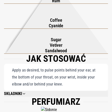
niezapomnianą kompozycję. Będąc częścią słynnej kolekcji The
Rum
Cellars Kiliana Hennessy’ego, Black Phantom składa hołd
rzemieślniczym korzeniom swojej młodości spędzonej w
Coffee
piwnicach z koniakiem, gdzie ponadczasowy, drzewny zapach
Cyanide
stał się niezatartą częścią jego dziedzictwa. Kolekcja Cellars
harmonijnie łączy klasyczne esencje drzewne z nowoczesnymi
Sugar
nutami rumu, kawy i kakao, oddając równowagę tradycji i
Vetiver
awangardowej kreatywności w każdym niezapomnianym
Sandalwood
JAK STOSOWAĆ
zapachu.
Apply as desired, to pulse points behind your ear, at
the bottom of your throat, on your wrist, inside your
elbow and/or behind your knee.
SKŁADNIKI
PERFUMIARZ
ALCOHOL DENAT., FRAGRANCE (PARFUM), WATER/AQUA/EAU,
ISOEUGENOL, BHT.