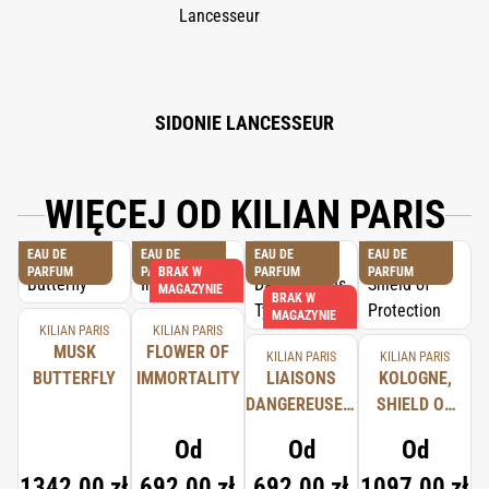
SIDONIE LANCESSEUR
WIĘCEJ OD KILIAN PARIS
EAU DE
EAU DE
EAU DE
EAU DE
PARFUM
PARFUM
BRAK W
PARFUM
PARFUM
MAGAZYNIE
BRAK W
MAGAZYNIE
KILIAN PARIS
KILIAN PARIS
MUSK
FLOWER OF
KILIAN PARIS
KILIAN PARIS
BUTTERFLY
IMMORTALITY
LIAISONS
KOLOGNE,
DANGEREUSES,
SHIELD OF
TYPICAL ME
PROTECTION
Od
Od
Od
1342,00 zł
692,00 zł
692,00 zł
1097,00 zł