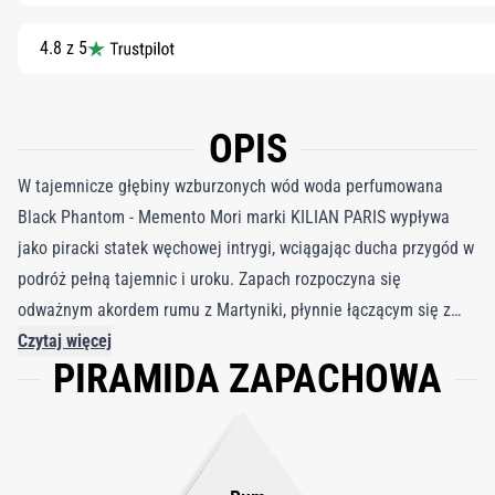
4.8 z 5
OPIS
W tajemnicze głębiny wzburzonych wód woda perfumowana
Black Phantom - Memento Mori marki KILIAN PARIS wypływa
jako piracki statek węchowej intrygi, wciągając ducha przygód w
podróż pełną tajemnic i uroku. Zapach rozpoczyna się
odważnym akordem rumu z Martyniki, płynnie łączącym się z
odważnymi nutami palonej kawy, podczas gdy przebiegły akord
Czytaj więcej
PIRAMIDA ZAPACHOWA
cyjanku wskazuje na niebezpieczeństwo czaiące się pod falami.
W miarę ewolucji zapachu pojawia się trzcina cukrowa i
hebanowe drzewo sandałowe, oferując bogaty,
satysfakcjonujący kontrast z ciemniejszymi nutami, tworząc