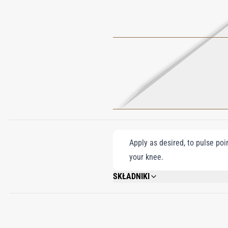
Apply as desired, to pulse poi
your knee.
SKŁADNIKI
ALCOHOL DENAT., FRAGRANCE (PARFUM
(OAKMOSS) EXTRACT, CITRONELLOL, G