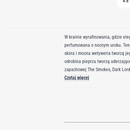
4.8 
W krainie wyrafinowania, gdzie ele
perfumowana o nocnym uroku. Ten 
skóra i mocna wetyweria tworzą jeg
odrobina pieprzu tworzą uderzając
zapachowej The Smokes, Dark Lord 
esencje drzewne splatają się w cele
Czytaj więcej
koneserów do świata, w którym ciem