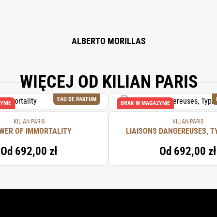
ALBERTO MORILLAS
WIĘCEJ OD KILIAN PARIS
EAU DE PARFUM
YNIE
BRAK W MAGAZYNIE
KILIAN PARIS
KILIAN PARIS
WER OF IMMORTALITY
LIAISONS DANGEREUSES, T
Od
692,00 zł
Od
692,00 zł