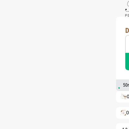
D
50m
O
O