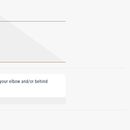
e your elbow and/or behind
YL BENZOATE, EVERNIA PRUNASTRI
EUGENOL.