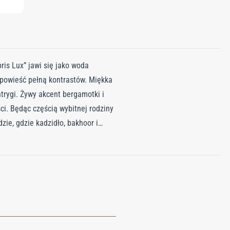
ris Lux” jawi się jako woda
powieść pełną kontrastów. Miękka
trygi. Żywy akcent bergamotki i
ci. Będąc częścią wybitnej rodziny
ie, gdzie kadzidło, bakhoor i
cienia do blasku, zapraszając