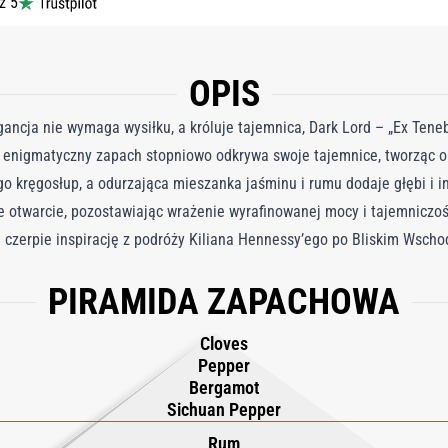
z 5
OPIS
gancja nie wymaga wysiłku, a króluje tajemnica, Dark Lord – „Ex Teneb
enigmatyczny zapach stopniowo odkrywa swoje tajemnice, tworząc o
o kręgosłup, a odurzająca mieszanka jaśminu i rumu dodaje głębi i in
e otwarcie, pozostawiając wrażenie wyrafinowanej mocy i tajemniczoś
czerpie inspirację z podróży Kiliana Hennessy’ego po Bliskim Wschodz
bracji tradycji i innowacji. Zapach transformacji, uosabia podróż od 
PIRAMIDA ZAPACHOWA
ność staje się kolebką światła.
Cloves
Pepper
Bergamot
Sichuan Pepper
Rum