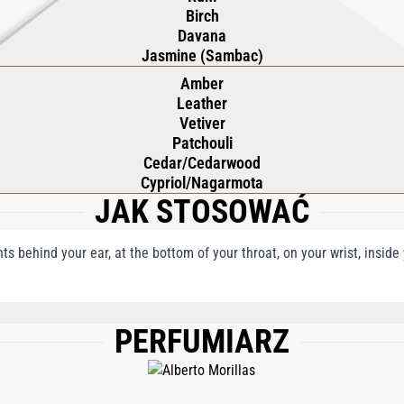
Birch
Davana
Jasmine (Sambac)
Amber
Leather
Vetiver
Patchouli
Cedar/Cedarwood
Cypriol/Nagarmota
JAK STOSOWAĆ
nts behind your ear, at the bottom of your throat, on your wrist, insid
PERFUMIARZ
), WATER/AQUA/EAU, LIMONENE, LINALOOL, BENZYL ALCOHOL, CITRAL, BENZ
ERANIOL, FARNESOL, ISOEUGENOL, CINNAMYL ALCOHOL, BENZYL SALICYLATE, 