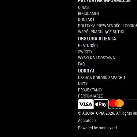
PRZYDATNE INFORMACJE
O NAS
REGULAMIN
KONTAKT
POLITYKA PRYWATNOŚCI I COOKI
WSPÓŁPRACUJĄCE BUTIKI
OBSŁUGA KLIENTA
PŁATNOŚCI
ZWROTY
WYSYŁKA I DOSTAWA
FAQ
ODKRYJ
USŁUGA DOBORU ZAPACHU
NUTY
PROJEKTANCI
PERFUMIARZE
©
AGORATOPIA
2026. All Rights R
Agoratopia
Powered by
mediayard