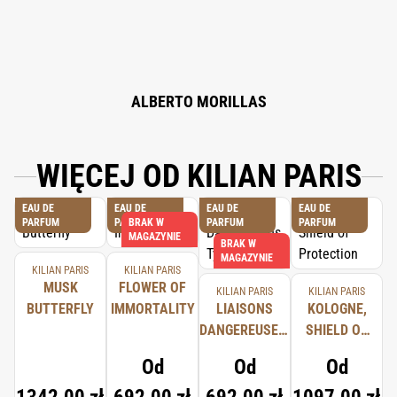
HYDROXYHYDROCINNAMATE, BHT,TOCOPHEROL, BENZOIC ACID.
ALBERTO MORILLAS
WIĘCEJ OD KILIAN PARIS
EAU DE
EAU DE
EAU DE
EAU DE
PARFUM
PARFUM
BRAK W
PARFUM
PARFUM
MAGAZYNIE
BRAK W
MAGAZYNIE
KILIAN PARIS
KILIAN PARIS
MUSK
FLOWER OF
KILIAN PARIS
KILIAN PARIS
BUTTERFLY
IMMORTALITY
LIAISONS
KOLOGNE,
DANGEREUSES,
SHIELD OF
TYPICAL ME
PROTECTION
Od
Od
Od