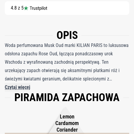
4.8 z 5
OPIS
Woda perfumowana Musk Oud marki KILIAN PARIS to luksusowa
odsłona zapachu Rose Oud, łącząca ponadczasowy urok
Wschodu z wyrafinowaną zachodnią perspektywą. Ten
urzekający zapach otwierają się aksamitnymi płatkami róż i
świeżymi kwiatami geranium, delikatnie splecionymi z
delikatnym ciepłem jedwabistego piżma i wyrafinowaną
Czytaj więcej
PIRAMIDA ZAPACHOWA
mieszanką przypraw. W miarę jak zapach się rozwija, odsłania
urzekającą ewolucję, przechodząc w bogatą i niezapomnianą
wytrawność. Odważny akord oudu, zrównoważony ziemistą
Lemon
paczuli i zmysłowym piżmem, zakotwicza kompozycję, podczas
Cardamom
gdy odrobina intrygi wypełnionej rumem utrzymuje się od
Coriander