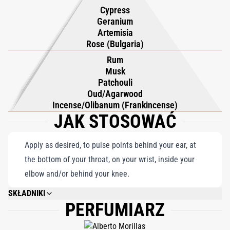
początku, dodając głębi i złożoności. Będąc częścią rodziny
Cypress
zapachowej „The Smokes” KILIANA PARIS, Musk Oud czerpie
Geranium
Artemisia
inspirację z podróży Kiliana Hennessy’ego na Bliski Wschód,
Rose (Bulgaria)
celebrując bogactwo tradycji, takich jak kadzidło, bakhoor i
Rum
cenne esencje drzewne. To mistrzowskie dzieło łączy
Musk
dziedzictwo z innowacją, zapraszając użytkowników do
Patchouli
odkrywania sugestywnej krainy, w której starożytna elegancja
Oud/Agarwood
Incense/Olibanum (Frankincense)
spotyka się z nowoczesnym artyzmem.
JAK STOSOWAĆ
Apply as desired, to pulse points behind your ear, at
the bottom of your throat, on your wrist, inside your
elbow and/or behind your knee.
SKŁADNIKI
PERFUMIARZ
ALCOHOL DENAT., FRAGRANCE (PARFUM), WATER/AQUA/EAU,
CITRONELLOL, LINALOOL, LIMONENE, GERANIOL, CITRAL, BENZYL
ALCOHOL, EUGENOL, PENTAERYTHRITYL TETRA-DI-T-BUTYL