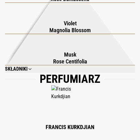
który daje skórze natychmiastowe poczucie ochrony. Aby
przedłużyć zapachowy rytuał, sięgnij po inne kreacje À La Rose,
Violet
balsam do ciała, olejek do ciała, mgiełkę do włosów i mydło w
Magnolia Blossom
kostce.
Musk
Rose Centifolia
SKŁADNIKI
PERFUMIARZ
AQUA (WATER); COCAMIDOPROPYL BETAINE; GLYCERIN; DISODIUM
COCOYL GLUTAMATE; PARFUM (FRAGRANCE); CETEARETH-60 MYRISTYL
GLYCOL; SODIUM CHLORIDE; SODIUM COCOYL GLUTAMATE; LEVULINIC
ACID; CITRIC ACID; ETHYLHEXYLGLYCERIN; CHLORPHENESIN; SODIUM
LEVULINATE; LINALOOL; GERANIOL; CITRONELLOL; LIMONENE;
OCTADECYL DI-T-BUTYL-4-HYDROXYHYDROCINNAMATE; TETRASODIUM
GLUTAMATE DIACETATE; ALPHA-ISOMETHYL IONONE.
FRANCIS KURKDJIAN