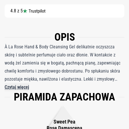
4.8 z 5
OPIS
À La Rose Hand & Body Cleansing Gel delikatnie oczyszcza
skórę i subtelnie perfumuje ciało oraz dłonie. W kontakcie z
wodą żel zamienia się w bogatą, pachnącą pianę, zapewniając
chwilę komfortu i zmysłowego dobrostanu. Po spłukaniu skóra
pozostaje miękka, nawilżona i elastyczna. Lekki i zmysłowy
zapach ukazuje dwie wyjątkowe róże, różę damasceńską z
Czytaj więcej
PIRAMIDA ZAPACHOWA
Bułgarii oraz różę Centifolia z Grasse. Razem tworzą piżmowo
kwiatowe perfumy, które są jednocześnie subtelne i pełne
wyrazu. À la Rose śmiało łączy elegancję promiennej kobiecości
z beztroskim, fantazyjnym stylem. Elegancka butelka w
Sweet Pea
ikonicznym różu À la Rose kryje żel o przyjemnej konsystencji,
Rose Damascena