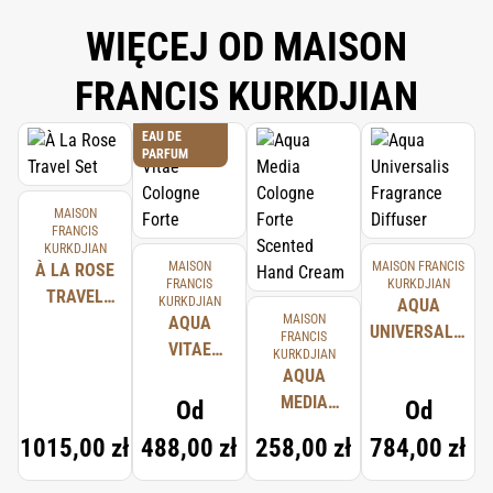
WIĘCEJ OD MAISON
FRANCIS KURKDJIAN
EAU DE
PARFUM
MAISON
FRANCIS
KURKDJIAN
MAISON
MAISON FRANCIS
À LA ROSE
FRANCIS
KURKDJIAN
TRAVEL
KURKDJIAN
AQUA
MAISON
SET
AQUA
UNIVERSALIS
FRANCIS
VITAE
KURKDJIAN
FRAGRANCE
COLOGNE
AQUA
DIFFUSER
FORTE
MEDIA
Od
Od
COLOGNE
1015,00 zł
488,00 zł
258,00 zł
784,00 zł
FORTE
SCENTED