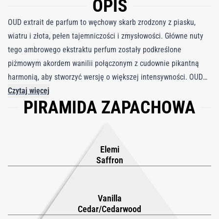
OPIS
OUD extrait de parfum to węchowy skarb zrodzony z piasku,
wiatru i złota, pełen tajemniczości i zmysłowości. Główne nuty
tego ambrowego ekstraktu perfum zostały podkreślone
piżmowym akordem wanilii połączonym z cudownie pikantną
harmonią, aby stworzyć wersję o większej intensywności. OUD
Maison Francis Kurkdjian extrait de parfum zaprasza Cię do
Czytaj więcej
PIRAMIDA ZAPACHOWA
spojrzenia na świat w nowym, egzotycznym świetle.
Elemi
Saffron
Vanilla
Cedar/Cedarwood