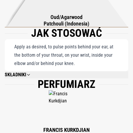
Oud/Agarwood
Patchouli (Indonesia)
JAK STOSOWAĆ
Apply as desired, to pulse points behind your ear, at
the bottom of your throat, on your wrist, inside your
elbow and/or behind your knee.
SKŁADNIKI
PERFUMIARZ
ALCOHOL, PARFUM (FRAGRANCE), AQUA (WATER), LINALOOL, BENZYL
SALICYLATE, CITRONELLOL, ALPHA-ISOMETHYL IONONE, ETHYLHEXYL
METHOXYCINNAMATE, BUTYL METHOXYDIBENZOYLMETHANE,
LIMONENE, GERANIOL, ETHYLHEXYL SALICYLATE, EUGENOL, BHT,
BENZYL BENZOATE, CITRAL, BENZYL ALCOHOL, CI 60730 (EXT. VIOLET 2),
CI 19140 (YELLOW 5).
FRANCIS KURKDJIAN