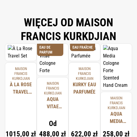
WIĘCEJ OD MAISON
FRANCIS KURKDJIAN
EAU DE
EAU FRAÎCHE
PARFUM
MAISON
MAISON
FRANCIS
FRANCIS
KURKDJIAN
KURKDJIAN
MAISON
À LA ROSE
KURKY EAU
FRANCIS
TRAVEL
PARFUMÉE
KURKDJIAN
MAISON
SET
AQUA
FRANCIS
VITAE
KURKDJIAN
COLOGNE
AQUA
FORTE
MEDIA
Od
COLOGNE
1015,00 zł
488,00 zł
622,00 zł
258,00 zł
FORTE