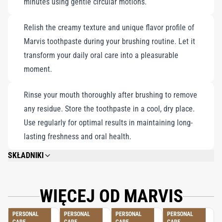
minutes using gentle circular motions.
Relish the creamy texture and unique flavor profile of
Marvis toothpaste during your brushing routine. Let it
transform your daily oral care into a pleasurable
moment.
Rinse your mouth thoroughly after brushing to remove
any residue. Store the toothpaste in a cool, dry place.
Use regularly for optimal results in maintaining long-
lasting freshness and oral health.
SKŁADNIKI
CALCIUM CARBONATE, GLYCERIN, AQUA (WATER/EAU), HYDRATED SILICA,
AROMA (FLAVOR), XYLITOL, CELLULOSE GUM, SODIUM LAURYL SULFATE,
TITANIUM DIOXIDE, SODIUM SACCHARIN, SODIUM FLUORIDE, CITRIC
WIĘCEJ OD MARVIS
ACID, SODIUM CITRATE, ANISE ALCOHOL, CINNAMAL, EUGENOL,
LIMONENE.
PERSONAL
PERSONAL
PERSONAL
PERSONAL