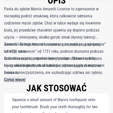
OPIS
Pasta do zębów Marvis Amarelli Licorice to zaproszenie w
niezwykłą podróż smakową, która całkowicie odmienia
codzienne mycie zębów. Choć w tubce wydaje się niewinnie
biała, jej prawdziwy charakter ujawnia się dopiero podczas
użycia — intensywny, słodko-gorzki smak słynnej lukrecji
Amarelli. Ta historyczna receptura, uznawana za „najlepszą
Zawiera lukrecję Amarelli, uznawaną za „najlepszą na świecie”
lukrecję na świecie” od 1731 roku, podnosi doznania podczas
od 1731 roku.
szczotkowania na zupełnie nowy poziom. Starannie dobrana
Dokładnie czyści, jednocześnie chroniąc szkliwo i zębinę.
mieszanka delikatnych składników czyszczących skutecznie
Łączy słodko-gorzki smak lukrecji z odświeżającym miętowym
usuwa zanieczyszczenia, nie uszkadzając szkliwa ani zębiny.
finiszem.
Pasta jest wzbogacona fluorem i ksylitolem, dzięki czemu nie
Czytaj więcej
JAK STOSOWAĆ
tylko zachwyca podniebienie, ale też wspiera ochronę przed
próchnicą i utrzymanie zdrowia jamy ustnej. Efektem
Squeeze a small amount of Marvis toothpaste onto
współpracy z Amarelli jest harmonijne połączenie wyrazistej
your toothbrush. Brush your teeth thoroughly for two
lukrecji z orzeźwiającą nutą mięty.