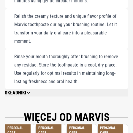
minutes using gentle circular motions.
Relish the creamy texture and unique flavor profile of
Marvis toothpaste during your brushing routine. Let it
transform your daily oral care into a pleasurable
moment.
Rinse your mouth thoroughly after brushing to remove
any residue. Store the toothpaste in a cool, dry place.
Use regularly for optimal results in maintaining long-
lasting freshness and oral health.
SKŁADNIKI
GLYCERIN, ALUMINUM HYDROXIDE, AQUA, SILICA, AROMA, CELLULOSE
GUM, TITANIUM DIOXIDE , XYLITOL, SODIUM LAURYL SULFATE, SODIUM
SACCHARIN, SODIUM FLUORIDE, CITRIC ACID, SODIUM CITRATE,
WIĘCEJ OD MARVIS
HYDROXYCITRONELLAL, FARNESOL.
PERSONAL
PERSONAL
PERSONAL
PERSONAL
CARE
CARE
CARE
CARE