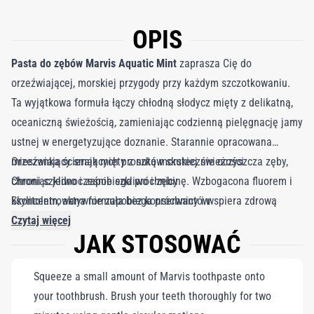
OPIS
Pasta do zębów Marvis Aquatic Mint
zaprasza Cię do
orzeźwiającej, morskiej przygody przy każdym szczotkowaniu.
Ta wyjątkowa formuła łączy chłodną słodycz mięty z delikatną,
oceaniczną świeżością, zamieniając codzienną pielęgnację jamy
ustnej w energetyzujące doznanie. Starannie opracowana
mieszanka ścierających proszków skutecznie oczyszcza zęby,
Orzeźwiający smak mięty z nutą morskiej świeżości
chroniąc jednocześnie szkliwo i zębinę. Wzbogacona fluorem i
Chroni szkliwo i zapobiega próchnicy
ksylitolem, aktywnie zapobiega próchnicy i wspiera zdrową
Skoncentrowana formuła bez konserwantów
równowagę w jamie ustnej. Ta bogata, skoncentrowana pasta
Czytaj więcej
JAK STOSOWAĆ
nie zawiera konserwantów i emanuje świeżością oceanu,
oferując nie tylko doskonałą pielęgnację, ale i przyjemność z
Squeeze a small amount of Marvis toothpaste onto
każdym użyciem.
your toothbrush. Brush your teeth thoroughly for two