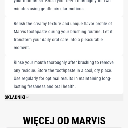
your toothbrush. Brush your teeth thoroughly for two
aktywnie zapobiegając próchnicy i kontrolując bakterie jamy
minutes using gentle circular motions.
ustnej. Bogata, skoncentrowana i wolna od konserwantów
formuła oferuje nie tylko perfekcyjną higienę jamy ustnej, lecz
Relish the creamy texture and unique flavor profile of
także kuszące miętowe doznanie, które wynosi codzienną rutynę
Marvis toothpaste during your brushing routine. Let it
na nowy poziom olśnienia.
transform your daily oral care into a pleasurable
moment.
Rinse your mouth thoroughly after brushing to remove
any residue. Store the toothpaste in a cool, dry place.
Use regularly for optimal results in maintaining long-
lasting freshness and oral health.
SKŁADNIKI
CALCIUM CARBONATE, GLYCERIN, AQUA (WATER/EAU), HYDRATED SILICA,
AROMA (FLAVOR), XYLITOL, CELLULOSE GUM, SODIUM LAURYL SULFATE,
TITANIUM DIOXIDE, SODIUM SACCHARIN, SODIUM FLUORIDE, CITRIC
WIĘCEJ OD MARVIS
ACID, SODIUM CITRATE, LIMONENE, EUGENOL.