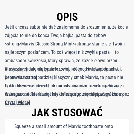
OPIS
Jeśli chcesz subtelnie dać znajomemu do zrozumienia, że kocie
zdjęcia to nie do końca Twoja bajka, pasta do zębów
<strong>Marvis Classic Strong Mint</strong> stanie się Twoim
najlepszym posłańcem. To coś więcej niż zwykła pasta – to
ambasador świeżości, który sprawia, że każde słowo brzmi
atrakcyjniej dzięki niepowtarzalnej esencji mięty pieprzowej.
Klasyczny smak mięty pieprzowej, który odświeża oddech i
Uznawana za najbardziej klasyczny smak Marvis, ta pasta nie
poprawia nastrój
tylko odświeża oddech, ale uosabia wiecznie zieloną energię i
Dokładne czyszczenie bez naruszania integralności szkliwa
entuzjazm, dostarczając niekończącego się miętowego kopa bez
Wzbogacona fluorkiem i ksylitolem, aby zapobiegać próchnicy
ograniczeń. Opracowana z precyzyjną mieszanką pudrów
Czytaj więcej
JAK STOSOWAĆ
czyszczących, Marvis zapewnia dokładne oczyszczenie, nie
naruszając integralności szkliwa i zębiny. Wzbogacona fluorkiem
Squeeze a small amount of Marvis toothpaste onto
i ksylitolem, pasta ta idzie o krok dalej niż ikoniczny smak,