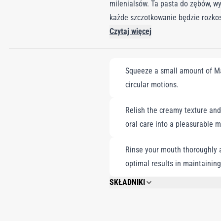
milenialsów. Ta pasta do zębów, w
każde szczotkowanie będzie rozko
ta pasta do zębów wnosi esencję ep
Czytaj więcej
delektowanie się kulturową sensacj
składa hołd tajwańskim korzeniom,
Squeeze a small amount of Mar
kremowej matchy, zapewniając wyją
circular motions.
Przekształca codzienne szczotkow
Relish the creamy texture and 
oral care into a pleasurable 
Rinse your mouth thoroughly af
optimal results in maintaining
SKŁADNIKI
GLYCERIN, CALCIUM, CARBONATE, AQUA 
SODIUM SACCHARIN, SODIUM FLUORIDE,