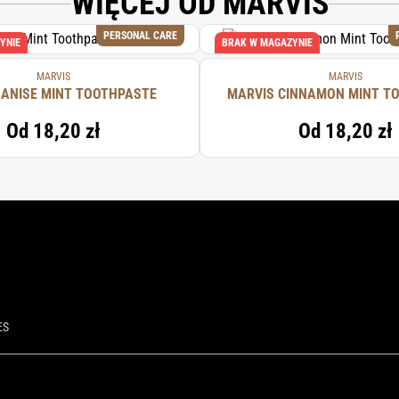
WIĘCEJ OD MARVIS
PERSONAL CARE
YNIE
BRAK W MAGAZYNIE
MARVIS
MARVIS
 ANISE MINT TOOTHPASTE
MARVIS CINNAMON MINT T
Od
18,20 zł
Od
18,20 zł
ES