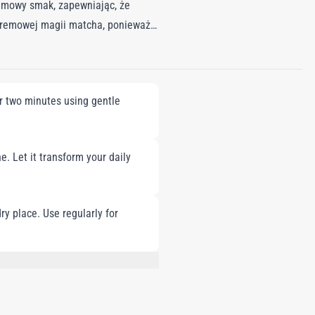
remowy smak, zapewniając, że
kremowej magii matcha, ponieważ
zi tylko o szczotkowanie; chodzi o
vis Creamy Matcha Tea nie tylko
pasty do zębów. Oddaje esencję
r two minutes using gentle
owej z Tajwanu z lat 80.
e. Let it transform your daily
ry place. Use regularly for
AURYL SULFATE, TITANIUM DIOXIDE,