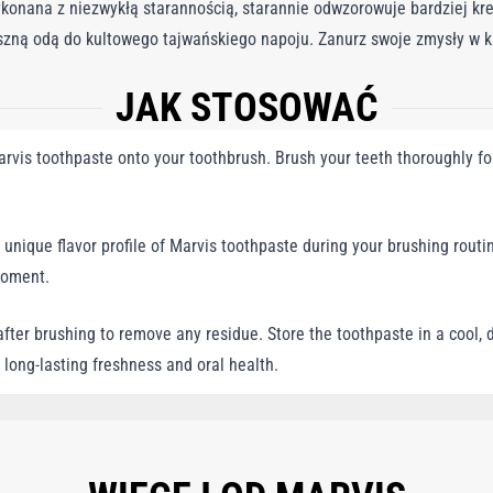
ykonana z niezwykłą starannością, starannie odwzorowuje bardziej k
szną odą do kultowego tajwańskiego napoju. Zanurz swoje zmysły w 
oki i ukochany smak do codziennej pielęgnacji jamy ustnej. Nie chod
JAK STOSOWAĆ
ą, która przekształciła się w zjawisko globalne. Pasta do zębów Mar
 ale także wprowadza zachwycający i kremowy akcent do tradycyjnej 
vis toothpaste onto your toothbrush. Brush your teeth thoroughly fo
tkowe doznania smakowe. Świętuje początki mlecznej herbaty bąbelk
anie w kulturową i aromatyczną podróż
unique flavor profile of Marvis toothpaste during your brushing routin
moment.
ter brushing to remove any residue. Store the toothpaste in a cool, d
 long-lasting freshness and oral health.
(WATER/EAU), SILICA, AROMA (FLAVOR), CELLULOSE GUM, XYLITOL, SODIUM L
 CITRIC ACID, SODIUM CITRATE, LIMONENE.