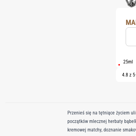
MA
25ml
4.8 z 5
Przenieś się na tętniące życiem u
początków mlecznej herbaty bąbelk
kremowej matchy, doznanie smakowe