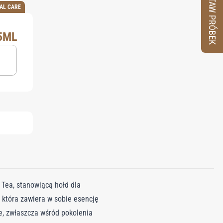
ZESTAW PRÓBEK
AL CARE
5ML
 Tea, stanowiącą hołd dla
 która zawiera w sobie esencję
e, zwłaszcza wśród pokolenia