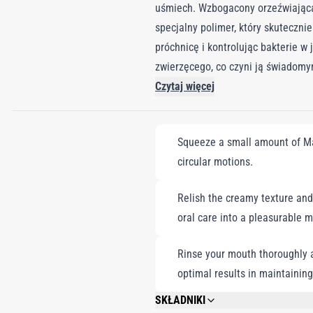
uśmiech. Wzbogacony orzeźwiającą,
specjalny polimer, który skuteczni
próchnicę i kontrolując bakterie 
zwierzęcego, co czyni ją świadomy
zęby, nie powodując podrażnień i 
Czytaj więcej
miętową świeżość przez cały dzień
konserwantów ani składników poc
Squeeze a small amount of Mar
circular motions.
Relish the creamy texture and 
oral care into a pleasurable 
Rinse your mouth thoroughly af
optimal results in maintaining
SKŁADNIKI