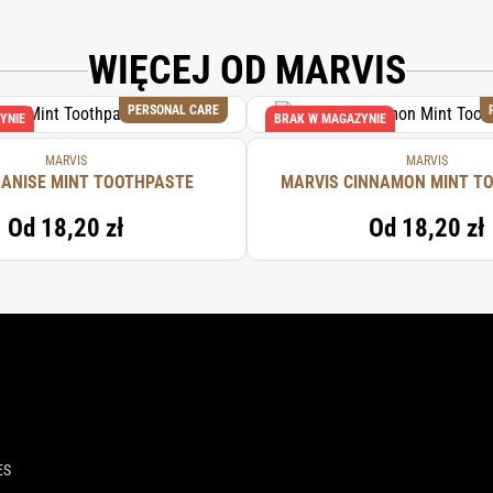
TED SILICA, AQUA (WATER/EAU), PVP, AROMA (FLAVOR), XYLITOL, CELLULOSE 
 SODIUM SACCHARIN, SODIUM FLUORIDE, LIMONENE, EUGENOL.
WIĘCEJ OD MARVIS
PERSONAL CARE
YNIE
BRAK W MAGAZYNIE
MARVIS
MARVIS
 ANISE MINT TOOTHPASTE
MARVIS CINNAMON MINT T
Od
18,20 zł
Od
18,20 zł
ES