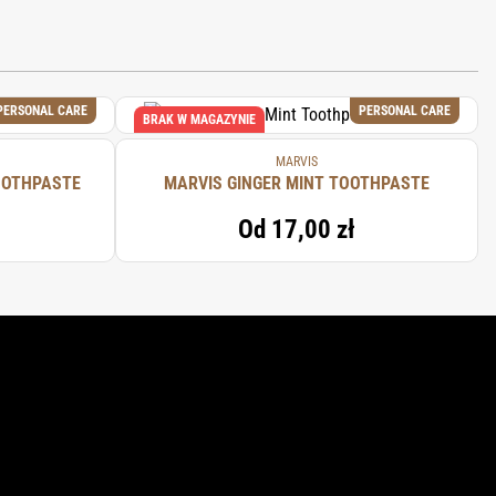
GUM, TITANIUM DIOXIDE, TRISODIUM
PERSONAL CARE
PERSONAL CARE
BRAK W MAGAZYNIE
MARVIS
OOTHPASTE
MARVIS GINGER MINT TOOTHPASTE
Od
17,00 zł