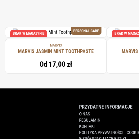
GLYCERIN, CALCIUM CARBONATE, HYDRA
PHOSPHATE, SODIUM LAURYL SULFATE,
PERSONAL CARE
BRAK W MAGAZYNIE
BRAK W MAGAZ
MARVIS
MARVIS JASMIN MINT TOOTHPASTE
MARVIS
Od
17,00 zł
PRZYDATNE INFORMACJE
O NAS
REGULAMIN
KONTAKT
POLITYKA PRYWATNOŚCI I COOKI
WSPÓŁPRACUJĄCE BUTIKI