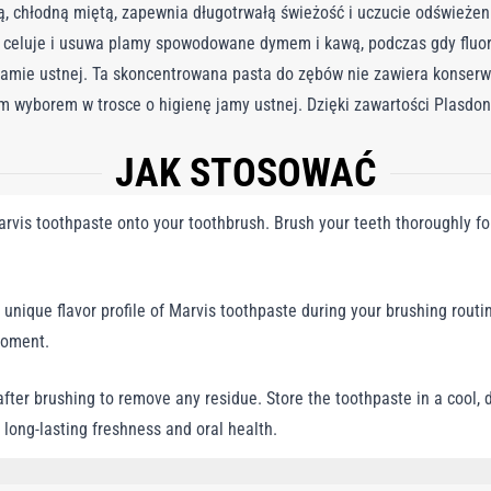
 chłodną miętą, zapewnia długotrwałą świeżość i uczucie odświeżeni
e celuje i usuwa plamy spowodowane dymem i kawą, podczas gdy fluor 
w jamie ustnej. Ta skoncentrowana pasta do zębów nie zawiera konse
m wyborem w trosce o higienę jamy ustnej. Dzięki zawartości Plasdon
erozji szkliwa. Wykorzystaj moc Marvisa, aby uzyskać promienny uśmie
JAK STOSOWAĆ
. Wzbogacony chłodną miętą dla trwałej świeżości Usuwa plamy z dym
hodzenia zwierzęcego
vis toothpaste onto your toothbrush. Brush your teeth thoroughly fo
unique flavor profile of Marvis toothpaste during your brushing routin
moment.
ter brushing to remove any residue. Store the toothpaste in a cool, d
 long-lasting freshness and oral health.