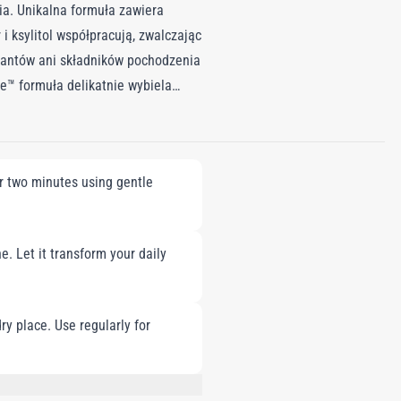
a. Unikalna formuła zawiera
i ksylitol współpracują, zwalczając
rwantów ani składników pochodzenia
e™ formuła delikatnie wybiela
ch, szczerząc pewność siebie i
u i kawy i usuwa je Nie zawiera
r two minutes using gentle
e. Let it transform your daily
ry place. Use regularly for