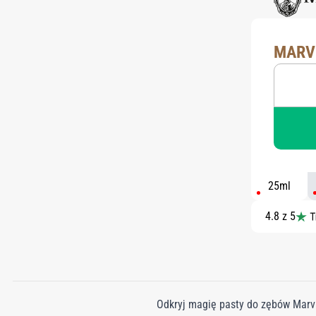
MARV
25ml
4.8 z 5
Odkryj magię pasty do zębów Marvi