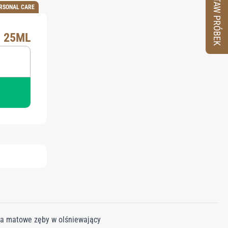
ZESTAW PRÓBEK
RSONAL CARE
 25ML
łca matowe zęby w olśniewający