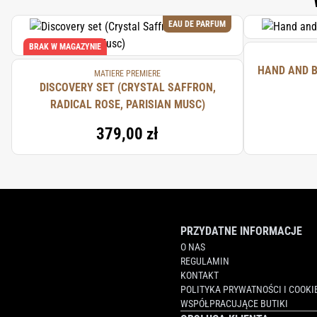
EAU DE PARFUM
BRAK W MAGAZYNIE
HAND AND B
MATIERE PREMIERE
DISCOVERY SET (CRYSTAL SAFFRON,
RADICAL ROSE, PARISIAN MUSC)
379,00 zł
PRZYDATNE INFORMACJE
O NAS
REGULAMIN
KONTAKT
POLITYKA PRYWATNOŚCI I COOKI
WSPÓŁPRACUJĄCE BUTIKI