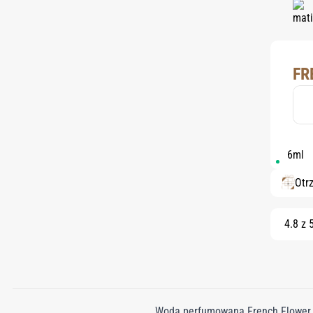
FR
6ml
Otr
4.8 z 
Woda perfumowana French Flower t