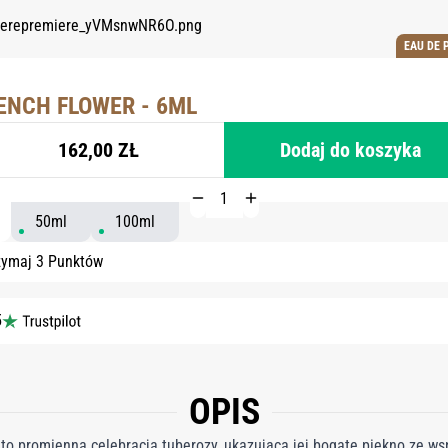
EAU DE 
ENCH FLOWER - 6ML
162,00 ZŁ
Dodaj do koszyka
50ml
100ml
zymaj 3 Punktów
5
OPIS
o promienna celebracja tuberozy, ukazująca jej bogate piękno ze w