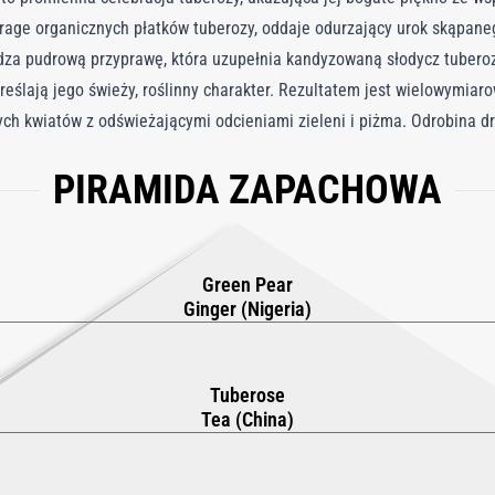
rage organicznych płatków tuberozy, oddaje odurzający urok skąpan
dza pudrową przyprawę, która uzupełnia kandyzowaną słodycz tuberozy
dkreślają jego świeży, roślinny charakter. Rezultatem jest wielowymi
ch kwiatów z odświeżającymi odcieniami zieleni i piżma. Odrobina 
, czyniąc te perfumy zarówno wszechstronnymi, jak i urzekającymi. I
PIRAMIDA ZAPACHOWA
czesnego akcentu, French Flower otula Cię ciepłym, wyrafinowanym uś
ości i ponadczasowej elegancji zapach ten jest niezbędnym dodatkiem
Green Pear
Ginger (Nigeria)
Tuberose
Tea (China)