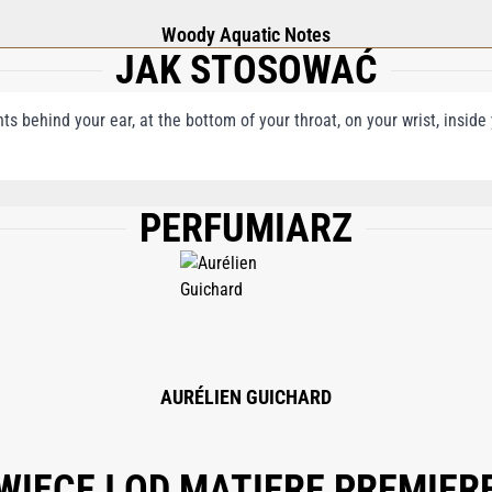
Woody Aquatic Notes
JAK STOSOWAĆ
nts behind your ear, at the bottom of your throat, on your wrist, insid
PERFUMIARZ
 WATER/AQUA, BENZYL SALICYLATE, EUGENOL, LINALOOL, LIMONENE, BHT, F
L ALCOHOL
AURÉLIEN GUICHARD
WIĘCEJ OD MATIERE PREMIER