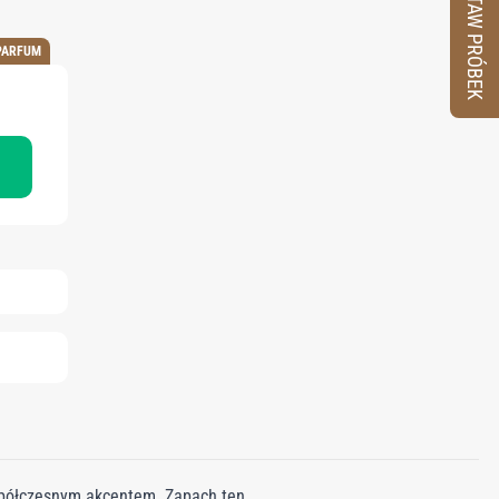
ZESTAW PRÓBEK
PARFUM
spółczesnym akcentem. Zapach ten,