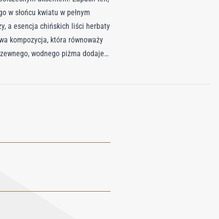
ego w słońcu kwiatu w pełnym
, a esencja chińskich liści herbaty
arowa kompozycja, która równoważy
drzewnego, wodnego piżma dodaje
dealny dla tych, którzy uwielbiają
ciskiem, który utrzymuje się przez
 do każdej kolekcji.