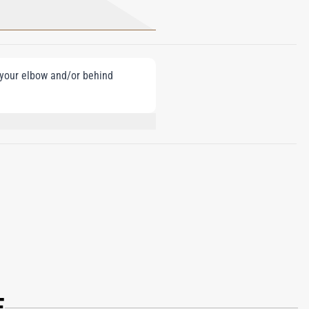
e your elbow and/or behind
ARNESOL, CINNAMYL ALCOHOL,
E