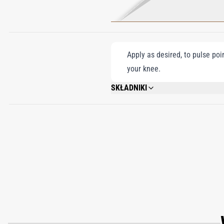
Apply as desired, to pulse poi
your knee.
SKŁADNIKI
ALCOHOL DENAT., FRAGRANCE/PARFUM,
GERANIOL, BENZYL BENZOATE, BENZY