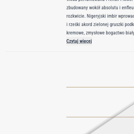
zbudowany wokół absolutu i enfleu
rozkwicie. Nigeryjski imbir wprowa
i rześki akord zielonej gruszki po
kremowe, zmysłowe bogactwo biały
czystego, nowoczesnego wykończenia
Czytaj więcej
klasyczne kwiaty, ale pragną współ
cały dzień. Dzięki odważnej kobiec