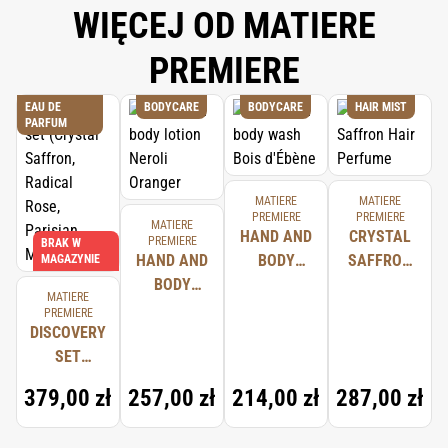
WIĘCEJ OD MATIERE
PREMIERE
EAU DE
BODYCARE
BODYCARE
HAIR MIST
PARFUM
MATIERE
MATIERE
PREMIERE
PREMIERE
MATIERE
HAND AND
CRYSTAL
PREMIERE
BRAK W
HAND AND
BODY
SAFFRON
MAGAZYNIE
BODY
WASH BOIS
HAIR
MATIERE
LOTION
D'ÉBÈNE
PERFUME
PREMIERE
DISCOVERY
NEROLI
SET
ORANGER
(CRYSTAL
379,00 zł
257,00 zł
214,00 zł
287,00 zł
SAFFRON,
RADICAL