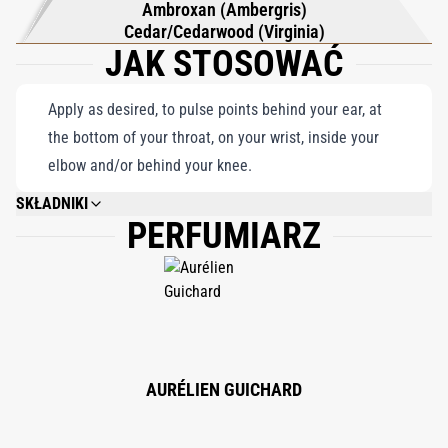
Ambroxan (Ambergris)
Cedar/Cedarwood (Virginia)
JAK STOSOWAĆ
Apply as desired, to pulse points behind your ear, at
the bottom of your throat, on your wrist, inside your
elbow and/or behind your knee.
SKŁADNIKI
PERFUMIARZ
ALCOHOL DENAT., FRAGRANCE/PARFUM, WATER/AQUA, COUMARIN,
LINALOOL, ALPHA-ISOMETHYL IONONE, BHT, EUGENOL, LIMONENE,
GERANIOL.
AURÉLIEN GUICHARD