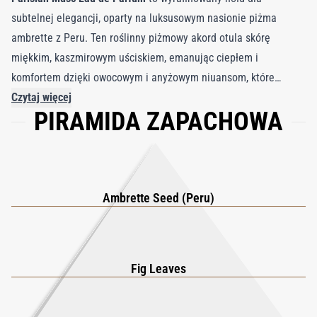
subtelnej elegancji, oparty na luksusowym nasionie piżma
ambrette z Peru. Ten roślinny piżmowy akord otula skórę
miękkim, kaszmirowym uściskiem, emanując ciepłem i
komfortem dzięki owocowym i anyżowym niuansom, które
rozwijają się w mleczną, lekką chmurę intymności i światła.
Czytaj więcej
PIRAMIDA ZAPACHOWA
Nutka liścia figowego dodaje zielonego ciepła, podkreślając
kremową naturę ambrette, podczas gdy wirginijski cedr i
Ambroxan wprowadzają subtelną, drzewną słoność w bazie,
tworząc harmonijną równowagę głębi i blasku. Z łatwością
łącząc kremową, figową miękkość z ponadczasową klasą,
Ambrette Seed (Peru)
Parisian Musc
oddaje esencję paryskiego szyku w uniwersalnym
zapachu, który jest jednocześnie przytulny i wyrafinowany.
Idealny dla osób poszukujących zapachu intymnego, ale
Fig Leaves
trwałego —
Parisian Musc Eau de Parfum
to współczesna
klasyka, która urzeka swoją cichą zmysłowością.