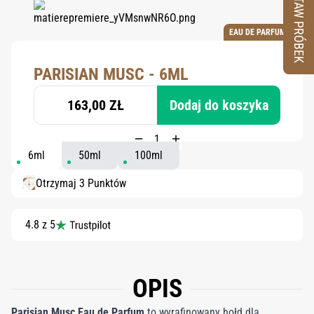
ZESTAW PRÓBEK
EAU DE PARFUM
PARISIAN MUSC - 6ML
163,00 ZŁ
Dodaj do koszyka
6ml
50ml
100ml
Otrzymaj 3 Punktów
4.8 z 5
OPIS
Parisian Musc Eau de Parfum
to wyrafinowany hołd dla