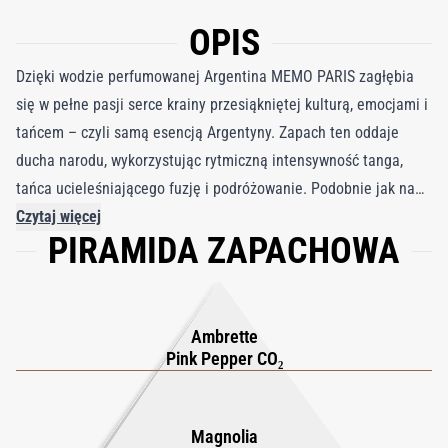
OPIS
Dzięki wodzie perfumowanej Argentina MEMO PARIS zagłębia
się w pełne pasji serce krainy przesiąkniętej kulturą, emocjami i
tańcem – czyli samą esencją Argentyny. Zapach ten oddaje
ducha narodu, wykorzystując rytmiczną intensywność tanga,
tańca ucieleśniającego fuzję i podróżowanie. Podobnie jak na
parkiecie tanecznym, gdzie wyłaniają się eleganckie kształty
Czytaj więcej
PIRAMIDA ZAPACHOWA
korony, te perfumy rozwijają się niczym róża, kultowy symbol
zapachu, królowa kwiatów i symbol żarliwej miłości. Woda
perfumowana Argentina to kwiatowo-aromatyczne arcydzieło o
słodkim i ciepłym odcieniu, które otula Cię eleganckim i
Ambrette
delikatnym uściskiem. Tutaj zmysłowy taniec róży i oudu
Pink Pepper CO₂
wykonuje hipnotyzujące tango, pozostawiając po sobie
niezapomniany i namiętny ślad. W tym skąpanym w słońcu
Magnolia
argentyńskim krajobrazie samo słońce odgrywa jowialną rolę,