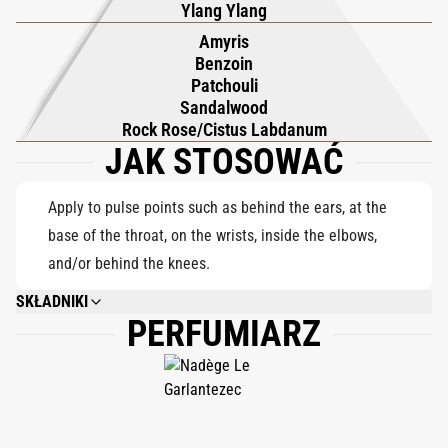
Ylang Ylang
sandałowego, rezinoidem benzoesowym i rezinoidem labdanum,
Amyris
wzbogaconymi amyrisem i paczulą. Piżmo dodaje miękkości i
Benzoin
głębi, zamykając zapach świetlistym, gourmandowo-drzewnym
Patchouli
szlakiem. Ciepły, a jednocześnie przewiewny Cap Camarat
Sandalwood
Rock Rose/Cistus Labdanum
pozostaje jak muśnięta słońcem skóra po dniu spędzonym nad
JAK STOSOWAĆ
morzem.
Apply to pulse points such as behind the ears, at the
base of the throat, on the wrists, inside the elbows,
and/or behind the knees.
SKŁADNIKI
PERFUMIARZ
ALCOHOL DENAT., PARFUM (FRAGRANCE), AQUA (WATER),
TETRAMETHYLACETYLOCTAHYDRONAPHTHALENES, VANILLIN, BENZYL
SALICYLATE, LINALOOL, COUMARIN, POGOSTEMON CABLIN OIL,
CANANGA ODORATA OIL/EXTRACT, SANTALOL, FARNESOL, BENZYL
BENZOATE, PINENE, BETA-CARYOPHYLLENE, LIMONENE, BENZYL
CINNAMATE, BENZYL ALCOHOL.