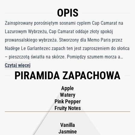
OPIS
Zainspirowany porośniętym sosnami cyplem Cap Camarat na
Lazurowym Wybrzeżu, Cap Camarat oddaje złoty spokój
prowansalskiego wybrzeża. Stworzony dla Memo Paris przez
Nadège Le Garlantezec zapach ten jest zaproszeniem do słońca
– pieszczotą światła na skórze. Pomiędzy szumem morza a
ciepłymi skałami, belkami latarni morskich i drewnianymi
Czytaj więcej
PIRAMIDA ZAPACHOWA
pontonami przywołuje chwilę zawieszenia, w której przyroda
rozwija się w cichym majestacie. Elegancki, a jednocześnie
Apple
zmysłowy, otula użytkownika optymizmem, niczym obietnica
Watery
niekończącego się lata. Kompozycję otwiera musująca esencja
Pink Pepper
różowego pieprzu i wodnisty owocowy akord jabłka, świeży jak
Fruity Notes
śródziemnomorska bryza. W sercu ylang-ylang i ekstrakt
jaśminu kwitną w kremowej harmonii, łącząc się z topniejącą
Vanilla
Jasmine
słodyczą absolutu wanilii. Baza rozświetla się esencją drzewa