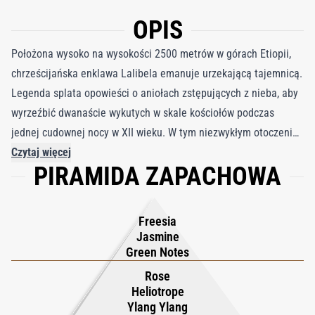
OPIS
Położona wysoko na wysokości 2500 metrów w górach Etiopii,
chrześcijańska enklawa Lalibela emanuje urzekającą tajemnicą.
Legenda splata opowieści o aniołach zstępujących z nieba, aby
wyrzeźbić dwanaście wykutych w skale kościołów podczas
jednej cudownej nocy w XII wieku. W tym niezwykłym otoczeniu
woda perfumowana Lalibela umiejętnie oddaje esencję tego
Czytaj więcej
PIRAMIDA ZAPACHOWA
świętego miejsca, nasycając jego zapach duchowym oddaniem,
które przenika powietrze. Stanowi aromatyczny hołd dla
radosnego i pełnego szacunku ducha, który definiuje to
Freesia
niezwykłe etiopskie miasto. Wyobraź sobie skały mineralne,
Jasmine
wyrzeźbione i pokryte odcieniami różu, wyłaniające się z ziemi,
Green Notes
podobnie jak niezachwiana wiara, która je zbudowała.
Rose
Niebiańscy budowniczowie, napędzani mistycznym zapałem,
Heliotrope
Ylang Ylang
wyczarowali sanktuaria chronione odwiecznym rytuałem