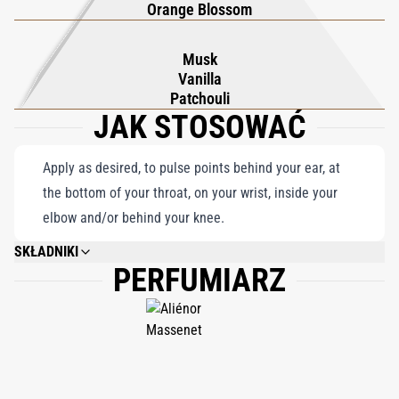
Orange Blossom
kadzidła. Brzęczenie pszczół w kwitnących kwiatach
odzwierciedla radosną gorliwość, która przenika tę mistyczną
Musk
krainę. Lalibela Eau de Parfum splata aromatyczny gobelin róży,
Vanilla
kadzidła, paczuli i innych cennych elementów, tworząc zapach,
Patchouli
JAK STOSOWAĆ
który staje się historią, zmysłową pielgrzymką do serca Lalibeli.
Apply as desired, to pulse points behind your ear, at
the bottom of your throat, on your wrist, inside your
elbow and/or behind your knee.
SKŁADNIKI
PERFUMIARZ
ALCOHOL DENAT., PARFUM (FRAGRANCE), AQUA (WATER), ETHYLHEXYL
METHOXYCINNAMATE, ETHYLHEXYL SALICYLATE, BUTYL
METHOXYDIBENZOYLMETHANE, BENZYL SALICYLATE, GERANIOL, HEXYL
CINNAMAL, LINALOOL, BENZYL BENZOATE, CITRAL, CITRONELLOL,
BENZYL ALCOHOL.